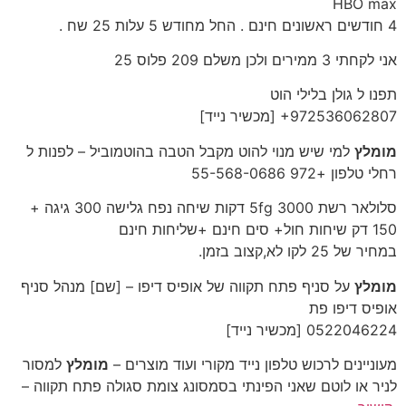
HBO max
4 חודשים ראשונים חינם . החל מחודש 5 עלות 25 שח .
אני לקחתי 3 ממירים ולכן משלם 209 פלוס 25
תפנו ל גולן בלילי הוט
‎+972536062807‎ [מכשיר נייד]
מומלץ
למי שיש מנוי להוט מקבל הטבה בהוטמוביל – לפנות ל
רחלי טלפון +972 55-568-0686
סלולאר רשת 5fg 3000 דקות שיחה נפח גלישה 300 גיגה +
150 דק שיחות חול+ סים חינם +שליחות חינם
במחיר של 25 לקו לא,קצוב בזמן.
מומלץ
על סניף פתח תקווה של אופיס דיפו – [שם] מנהל סניף
אופיס דיפו פת
‎0522046224‎ [מכשיר נייד]
מעוניינים לרכוש טלפון נייד מקורי ועוד מוצרים –
מומלץ
למסור
לניר או לוטם שאני הפינתי בסמסונג צומת סגולה פתח תקווה –