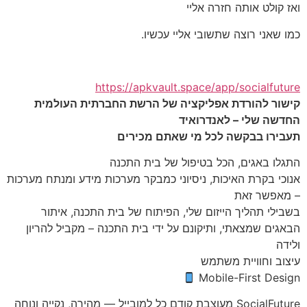
ואז קולט אותה חזרה אליי
כמו שאני רוצה שתשובי אליי עכשיו.
https://apkvault.space/app/socialfuture
קישור להורדת אפליקציה של הרשת החברתית העולמית
החדשה שלי – לאנדרואיד
תעבירו בבקשה לכל מי שאתם מכירים
התגלו באגים, הכל בטיפול של בית התכנה
אנוכי בקרת האיכות, ניסיוני כמבקר מערכות מידע ומנתח מערכות
– מאפשר זאת
בשבילי תהליך הייזום שלי, הפיתוח של בית התכנה, איתור
הבאגים שמצאתי, ותיקונם על ידי בית התכנה – מקביל להריון
ולידה
עיצוב וחוויית משתמש
Mobile-First Design
SocialFuture מעוצבת קודם כל למובייל — מהירה, נקייה ונוחה