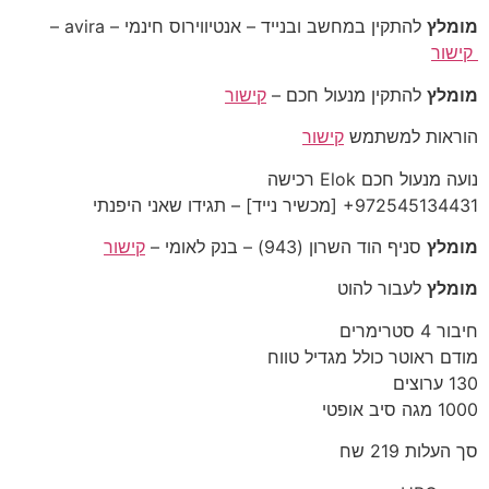
מומלץ
להתקין במחשב ובנייד – אנטיווירוס חינמי – avira –
קישור
מומלץ
להתקין מנעול חכם –
קישור
הוראות למשתמש
קישור
נועה מנעול חכם Elok רכישה
‎+972545134431‎ [מכשיר נייד] – תגידו שאני היפנתי
מומלץ
סניף הוד השרון (943) – בנק לאומי –
קישור
מומלץ
לעבור להוט
חיבור 4 סטרימרים
מודם ראוטר כולל מגדיל טווח
130 ערוצים
1000 מגה סיב אופטי
סך העלות 219 שח