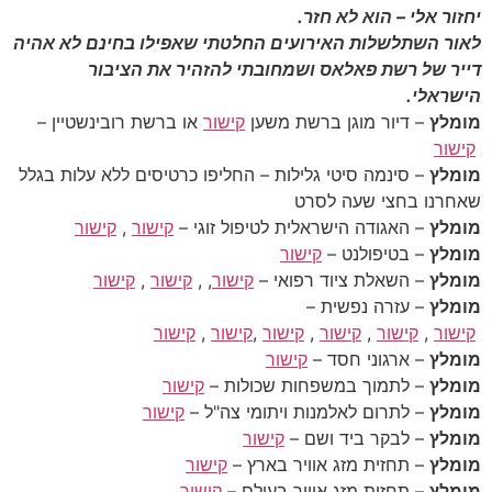
יחזור אלי – הוא לא חזר.
לאור השתלשלות האירועים החלטתי שאפילו בחינם לא אהיה
דייר של רשת פאלאס ושמחובתי להזהיר את הציבור
הישראלי.
מומלץ
– דיור מוגן ברשת משען
קישור
או ברשת רובינשטיין –
קישור
מומלץ
– סינמה סיטי גלילות – החליפו כרטיסים ללא עלות בגלל
שאחרנו בחצי שעה לסרט
מומלץ
– האגודה הישראלית לטיפול זוגי –
קישור
,
קישור
מומלץ
– בטיפולנט –
קישור
מומלץ
– השאלת ציוד רפואי –
קישור
, ,
קישור
,
קישור
מומלץ
– עזרה נפשית –
קישור
,
קישור
,
קישור
,
קישור
,
קישור
,
קישור
מומלץ
– ארגוני חסד –
קישור
מומלץ
– לתמוך במשפחות שכולות –
קישור
מומלץ
– לתרום לאלמנות ויתומי צה"ל –
קישור
מומלץ
– לבקר ביד ושם –
קישור
מומלץ
– תחזית מזג אוויר בארץ –
קישור
מומלץ
– תחזית מזג אוויר בעולם –
קישור