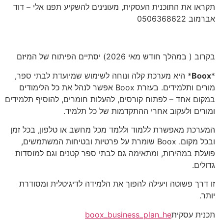
תקראו את התוכנית העסקית, מעונינים להשקיע תפנו אלי – דוד
אברמוב 0506368622
בקרוב ( במהלך חודש מאי 2026) יסתיים הפיתוח של המיזם
*
Boox
* היא מערכת קלה ונוחה לשימוש שמיועדת לבתי ספר,
מורים ותלמידים. בעזרת Boox אפשר לנהל את כל הלימודים
במקום אחד – לפתוח קורסים, להעלות חומרים, להוסיף תלמידים
ומורים ולעקוב אחרי ההתקדמות של כל תלמיד.
המערכת מאפשרת ללמוד וללמד מכל מחשב או טלפון, בכל זמן
ובכל מקום. Boox שומרת על פרטיות ובטיחות המשתמשים,
פועלת במהירות, ומתאימה גם לבתי ספר קטנים וגם למוסדות
גדולים.
זו דרך פשוטה ויעילה להפוך את הלמידה לדיגיטלית ומסודרת
יותר.
תכנית עסקית
boox_business_plan_he