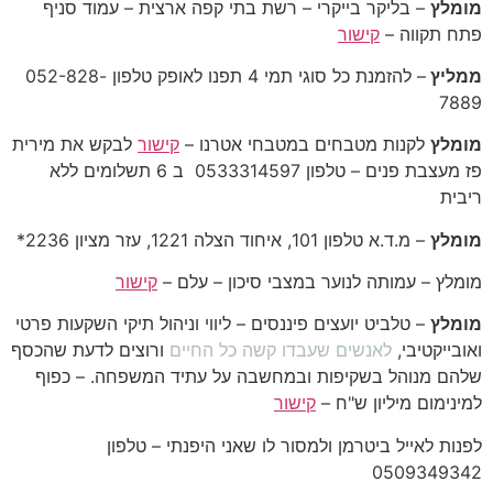
מומלץ
– בליקר בייקרי – רשת בתי קפה ארצית – עמוד סניף
פתח תקווה –
קישור
ממליץ
– להזמנת כל סוגי תמי 4 תפנו לאופק טלפון 052-828-
7889
מומלץ
לקנות מטבחים במטבחי אטרנו –
קישור
לבקש את מירית
פז מעצבת פנים – טלפון 0533314597 ב 6 תשלומים ללא
ריבית
מומלץ
– מ.ד.א טלפון 101, איחוד הצלה 1221, עזר מציון 2236*
מומלץ – עמותה לנוער במצבי סיכון – עלם –
קישור
מומלץ
– טלביט יועצים פיננסים –
ליווי וניהול תיקי השקעות פרטי
ואובייקטיבי,
לאנשים שעבדו קשה כל החיים
ורוצים לדעת שהכסף
שלהם מנוהל בשקיפות ובמחשבה על עתיד המשפחה. – כפוף
למינימום מיליון ש"ח –
קישור
לפנות לאייל ביטרמן ולמסור לו שאני היפנתי – טלפון
0509349342