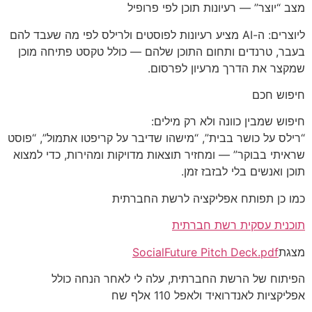
מצב “יוצר” — רעיונות תוכן לפי פרופיל
ליוצרים: ה-AI מציע רעיונות לפוסטים ולרילס לפי מה שעבד להם
בעבר, טרנדים ותחום התוכן שלהם — כולל טקסט פתיחה מוכן
שמקצר את הדרך מרעיון לפרסום.
חיפוש חכם
חיפוש שמבין כוונה ולא רק מילים:
“רילס על כושר בבית”, “מישהו שדיבר על קריפטו אתמול”, “פוסט
שראיתי בבוקר” — ומחזיר תוצאות מדויקות ומהירות, כדי למצוא
תוכן ואנשים בלי לבזבז זמן.
כמו כן תפותח אפליקציה לרשת החברתית
תוכנית עסקית רשת חברתית
מצגת
SocialFuture Pitch Deck.pdf
הפיתוח של הרשת החברתית, עלה לי לאחר הנחה כולל
אפליקציות לאנדרואיד ולאפל 110 אלף שח