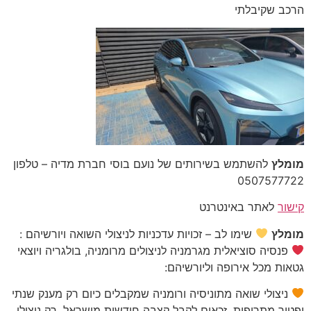
הרכב שקיבלתי
מומלץ
להשתמש בשירותים של נועם בוסי חברת מדיה – טלפון
‎0507577722
קישור
לאתר באינטרנט
מומלץ
שימו לב – זכויות עדכניות לניצולי השואה ויורשיהם :
פנסיה סוציאלית מגרמניה לניצולים מרומניה, בולגריה ויוצאי
גטאות מכל אירופה וליורשיהם:
ניצולי שואה מתוניסיה ורומניה שמקבלים כיום רק מענק שנתי
ופטור מתרופות, זכאים לקבל קצבה חודשית מישראל. רק ניצולי