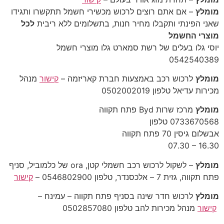
מומלץ
– אם אתם רוצים לרכוש מכשירי חשמל תתקשרו ותגידו
שאני הפינתי ותקבלו מחיר חנות, בתשלומים ללא ריבית
לכל
מוצרי החשמל
יוסי גלו בעלים של רשת סמארט גלו מוצרי חשמל
‎0542540389‎
מומלץ
לרכוש רכב באמצעות חברת קאריזמה –
קישור
מנהל
מכירות עדיאל טלפון 0502002019
מומלץ
מרכז שרות Byd פתח תקווה
‎0733670568 טלפון ‎
‎07.30 – 16.30‎
מומלץ
– לשקול לרכוש רכב חשמלי קטן, ora של כלמוביל, סניף
פתח תקווה, גזית 7 – אלכסנדר, טלפון 0546802900 –
קישור
מומלץ
לרכוש חדר שינה בסניף פתח תקווה – עמינח –
קישור
מנהל מכירות להב טלפון 0502857080