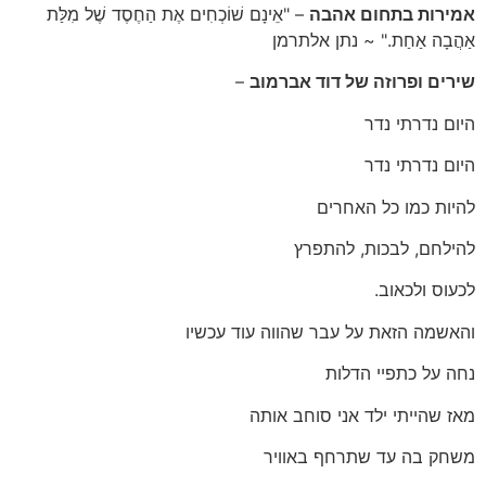
אמירות בתחום אהבה
– "אֵינָם שׁוֹכְחִים אֶת הַחֶסֶד שֶׁל מִלַּת
אַהֲבָה אַחַת." ~ נתן אלתרמן
שירים ופרוזה של דוד אברמוב
–
היום נדרתי נדר
היום נדרתי נדר
להיות כמו כל האחרים
להילחם, לבכות, להתפרץ
לכעוס ולכאוב.
והאשמה הזאת על עבר שהווה עוד עכשיו
נחה על כתפיי הדלות
מאז שהייתי ילד אני סוחב אותה
משחק בה עד שתרחף באוויר