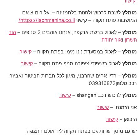
קישור
מומלץ
לשבת לרכוש ולהנות בלחמנינה – יעל רום 8 אם
המושבות פתח תקווה – קישור
https://lachmanina.co.il/
מומלץ
– לאכול ברשת ארקפה, אנחנו אוהבים 2 סניפים –
הוד
השרון
ו
אור יהודה
מומלץ
– לאכול במסעדת נונו מימי בפתח תקווה –
קישור
מומלץ
לאכול בשיפודי ציפורה סניף פתח תקווה –
קישור
מומלץ
– רדיו אחים שהרבני, מיגון לכל חברות הביטוח ואביזרי
רכב טלפון039316872
מומלץ
לרכוש רכב shangan –
קישור
אני הזמנתי –
קישור
היבואן –
קישור
יש גם מוסך שרות גם בפתח תקווה ליד אולם התצוגה