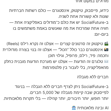
מודולים במקום אחד
כידוע, פייסבוק, טיקטוק, אינסטגרם — כולם רשתות חברתיות
שונות ולא קשורות אחת לשניה.
ב-SocialFuture יש את כולם כ־מודולים באפליקציה אחת —
חוויה אחת שמרכזת את מה שאנשים באמת משתמשים בו
ביום-יום:
טיקטוק זה סרטונים קצרים — אצלנו זה נקרא רילס (Reels)
אינסטגרם כבר כולל “הכול” — אצלנו זה בנוי בצורה מודולרית
וחכמה: פיד, רילס, פרופיל, וגילוי תוכן
טלגרם זה הודעות — אצלנו יש מערכת הודעות מובנית כחלק
מהאפליקציה, בלי לעבור בין פלטפורמות
חברים ללא מגבלה
ב-SocialFuture ניתן לצרף חברים ללא הגבלה — בניגוד
לפייסבוק שבה קיימת מגבלה של 5,000 חברים.
יותר חופש, יותר חיבורים, יותר קהילה — בלי תקרות מלאכותיות.
AI ובינה מלאכותית