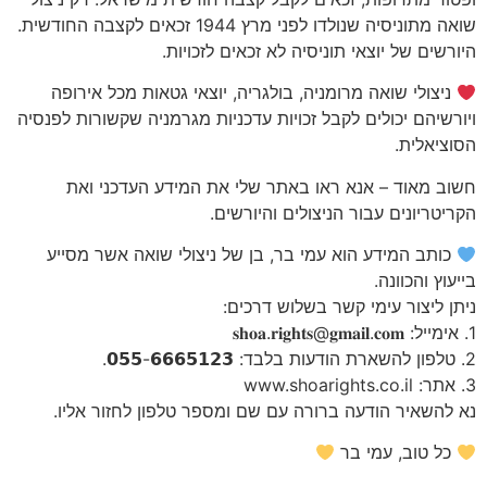
שואה מתוניסיה שנולדו לפני מרץ 1944 זכאים לקצבה החודשית.
היורשים של יוצאי תוניסיה לא זכאים לזכויות.
ניצולי שואה מרומניה, בולגריה, יוצאי גטאות מכל אירופה
ויורשיהם יכולים לקבל זכויות עדכניות מגרמניה שקשורות לפנסיה
הסוציאלית.
חשוב מאוד – אנא ראו באתר שלי את המידע העדכני ואת
הקריטריונים עבור הניצולים והיורשים.
כותב המידע הוא עמי בר, בן של ניצולי שואה אשר מסייע
בייעוץ והכוונה.
ניתן ליצור עימי קשר בשלוש דרכים:
1. אימייל: 𝐬𝐡𝐨𝐚.𝐫𝐢𝐠𝐡𝐭𝐬@𝐠𝐦𝐚𝐢𝐥.𝐜𝐨𝐦
2. טלפון להשארת הודעות בלבד: 𝟬𝟱𝟱-𝟲𝟲𝟲𝟱𝟭𝟮𝟯.
3. אתר: www.shoarights.co.il
נא להשאיר הודעה ברורה עם שם ומספר טלפון לחזור אליו.
כל טוב, עמי בר