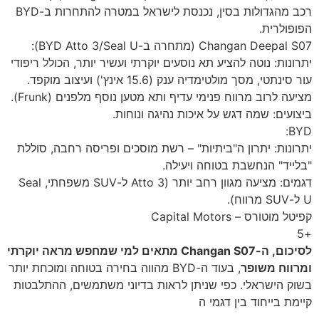
רכב מהגדולות בסין, נכנסת לישראל במטרה להתחרות ב-BYD
הפופולרית.
Changan Deepal S07 (מתחרה ב-BYD Atto 3/Seal U):
יתרונות: נוטה להציע תא נוסעים יוקרתי ועשיר יותר, הכולל ריפודי
עור סינתטי, מסך מולטימדיה ענק (15.6 אינץ') ועיצוב מוקפד.
מציעה לרוב מרווח פנימי עדיף ותא מטען נוסף מלפנים (Frunk).
ביצועים: שמה דגש על איכות נהיגה ונוחות.
BYD:
יתרונות: יתרון ה"ביתיות" – רשת מוסכים ופריסה רחבה, סוללת
"בלייד" הנחשבת בטוחה ויעילה.
דגמים: מציעה מגוון רחב יותר (Atto 3 ל-SUV משפחתי, Seal
U ל-SUV מרווח).
קפיטל מוטורס – Capital Motors
+5
לסיכום, ה-Changan S07 מתאים למי שמחפש מראה יוקרתי
ומרווח משופר
, בעוד ה-BYD מהווה בחירה בטוחה ומוכחת יותר
בשוק הישראלי. כפי שניתן לראות בדיוני משתמשים, ההתלבטות
קיימת בייחוד בין דגמי ה