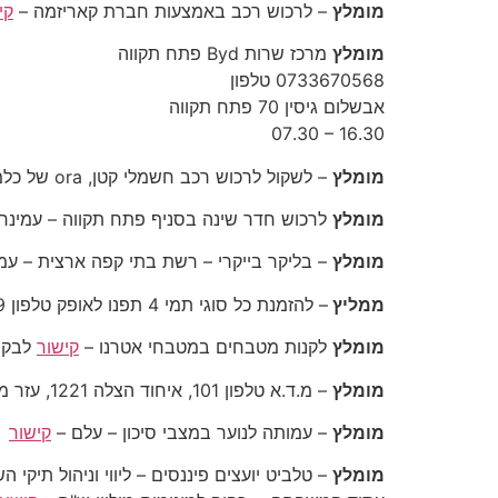
מומלץ
– לרכוש רכב באמצעות חברת קאריזמה –
קי
מומלץ
מרכז שרות Byd פתח תקווה
‎0733670568 טלפון ‎
‎07.30 – 16.30‎
מומלץ
– לשקול לרכוש רכב חשמלי קטן, ora של כלמוביל, סניף פתח תקווה, גזית 7 – אלכסנדר, טלפון 0546802900 –
מומלץ
לרכוש חדר שינה בסניף פתח תקווה – עמינח
מומלץ
– בליקר בייקרי – רשת בתי קפה ארצית – עמ
ממליץ
– להזמנת כל סוגי תמי 4 תפנו לאופק טלפון 052-828-7889
מומלץ
לקנות מטבחים במטבחי אטרנו –
קישור
לבקש את 
מומלץ
– מ.ד.א טלפון 101, איחוד הצלה 1221, עזר מציון 2236*
מומלץ
– עמותה לנוער במצבי סיכון – עלם –
קישור
מומלץ
– טלביט יועצים פיננסים –
ליווי וניהול תיקי 