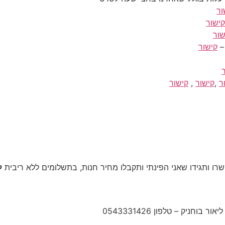
ור
קישור
שור
–
קישור
ר
,
קישור
,
קישור
 ותגידו שאני הפינתי ותקבלו מחיר חנות, בתשלומים ללא ריבית
ל
חניק – טלפון 0543331426