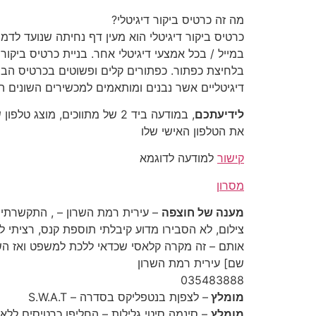
מה זה כרטיס ביקור דיגיטלי?
כרטיס ביקור דיגיטלי הוא מעין דף נחיתה שנועד לדמו
במייל / בכל אמצעי דיגיטלי אחר. בניית כרטיס ביק
דיגיטליים אשר נבנים ומותאמים למכשירים השונים 
לידיעתכם
את הטלפון האישי שלו
קישור
למודעה לדוגמא
מסרון
מענה של חוצפה
צילום, לא הסבירו מדוע קיבלתי תוספת קנס, רציתי ל
אותם – זה מקרה קלאסי שכדאי ללכת למשפט ואז הש
שם] עירית רמת השרון
‎035483888‎
מומלץ
– לצפןת בנטפליקס בסדרה – S.W.A.T
מומלץ
– סינמה סיטי גלילות – החליפו כרטיסים לל