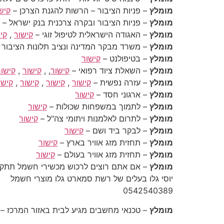
מומלץ
– פניות הציבור – הרשות להגנת הצרכן –
קיש
מומלץ
– פניות הציבור ובקרה צרכנית בנק ישראל –
מומלץ
– האגודה הישראלית לטיפול זוגי –
קישור
,
קי
מומלץ
– משרד מבקר המדינה ונציב תלונות הציבור 
מומלץ
– בטיפולנט –
קישור
מומלץ
– השאלת ציוד רפואי –
קישור
, ,
קישור
,
קישור
מומלץ
– עזרה נפשית –
קישור
,
קישור
,
קישור
,
קישו
מומלץ
– ארגוני חסד –
קישור
מומלץ
– לתמוך במשפחות שכולות –
קישור
מומלץ
– לתרום לאלמנות ויתומי צה"ל –
קישור
מומלץ
– לבקר ביד ושם –
קישור
מומלץ
– תחזית מזג אוויר בארץ –
קישור
מומלץ
– תחזית מזג אוויר בעולם –
קישור
מומלץ
– אם אתם רוצים לרכוש מכשירי חשמל תתקשרו
יוסי גלו בעלים של רשת סמארט גלו מוצרי חשמל
‎0542540389‎
מומלץ
– טכנאי מחשבים מגיע לבית באזור המרכז – ליאור בו