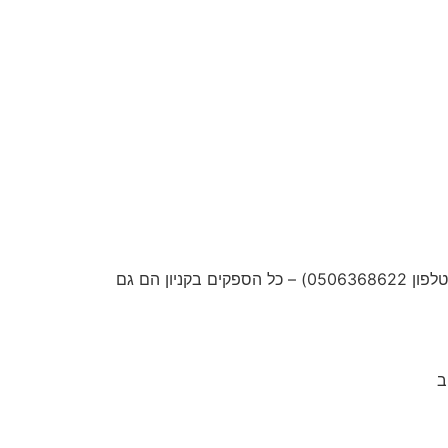
– קניון ווירטואלי למכירת מוצרים ושירותים בהנחה – למכירה 1800 ש"ח (לפנות לדוד אברמוב – טלפון 0506368622) – כל הספקים בקניון הם גם
ב