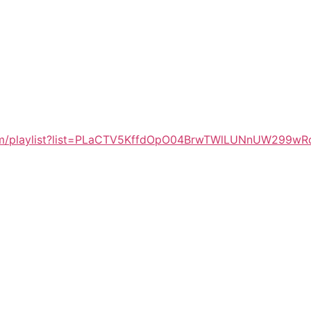
om/playlist?list=PLaCTV5KffdOpO04BrwTWlLUNnUW299wR