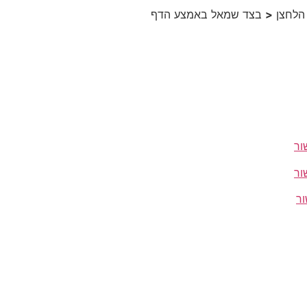
 הלחצן
<
בצד שמאל באמצע הדף
ור
ור
ור