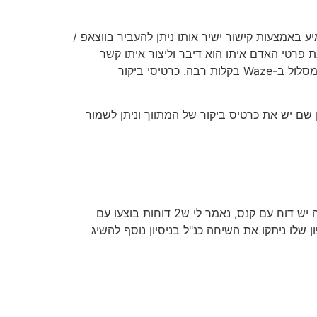
יע באמצעות קישור ישיר אותו ניתן להעביר בווצאפ /
 פרטי האדם איתו הוא דיבר וליצור איתו קשר
בלחיצת כפתור. כפתורים קלים ופשוטים בכרטיס הביקור יאפשרו ללקוח להתקשר, לשלוח מייל, לשלוח ווצאפ או להתחיל מסלול ב-Waze בקלות רבה. כרטיסי ביקור
קשרים, מקבלים מסרון שם יש את כרטיס ביקור של המתווך וניתן לשמור
– עירית רמת השרון – , התקשרתי לשלם 2 דוחות גביה, ושאלתי למה לא קיבלתי דוח בחלון הרכב ולמה יש דוח עם קנס, נאמר לי ש2 דוחות בוצעו עם
שלו ניתקו את השיחה כנ"ל בניסיון נוסף להשיג