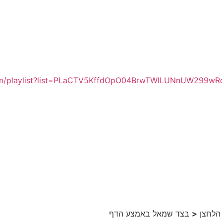
om/playlist?list=PLaCTV5KffdOpO04BrwTWlLUNnUW299wR
 הלחצן
<
בצד שמאל באמצע הדף