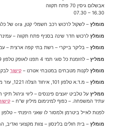
‎07.30 – 16.30‎
מומלץ
– לשקול לרכוש רכב חשמלי קטן, ora של כלמוביל, סניף פתח תקווה, גזית 7 – אלכסנדר, טלפון 0546802900 –
מומלץ
לרכוש חדר שינה בסניף פתח תקווה – עמינח
מומלץ
– בליקר בייקרי – רשת בתי קפה ארצית – עמ
ממליץ
– להזמנת כל סוגי תמי 4 תפנו לאופק טלפון 052-828-7889
מומלץ
לקנות מטבחים במטבחי אטרנו –
קישור
לבקש את 
מומלץ
– מ.ד.א טלפון 101, איחוד הצלה 1221, עזר מציון 2236*
ממליץ
על טלביט יועצים פיננסים –
ליווי וניהול תיקי
עתיד המשפחה. – כפוף למינימום מיליון ש"ח –
קישור
לפנות לאייל ביטרמן ולמסור לו שאני היפנתי – טלפון 0509349342
מומלץ
– בית חולים בלינסון – צוות מקצועי ואדיב, הח