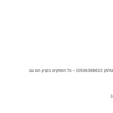
– קניון ווירטואלי למכירת מוצרים ושירותים בהנחה – למכירה 1800 ש"ח (לפנות לדוד אברמוב – טלפון 0506368622) – כל הספקים בקניון הם גם
ב