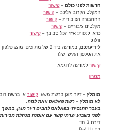
חדשות לפני כולם
–
קישור
המקלט הקרוב אליכם –
קישור
החחבורה הציבורית –
קישור
מקלטים ציבוריים –
קישור
כדאי לנסות: איזי הכל סביבך –
קישור
וולוג
לידיעתכם
את הטלפון האישי שלו
קישור
למודעה לדוגמא
מסרון
מומלץ
– דיור מוגן ברשת משען
קישור
או ברשת רובי
לא מומלץ
–
רשת פאלאס וזאת למה:
בעבר התנסיתי בפאלאס להבים דיור מוגן, במשך 3 חודשים ונהיננו מאוד, עזבנו בגלל הגעגועים למשפחה.
לפני כשבוע יצרתי קשר עם אוסנת מנהלת מכירות
דירת 3 חד
בניין B-411