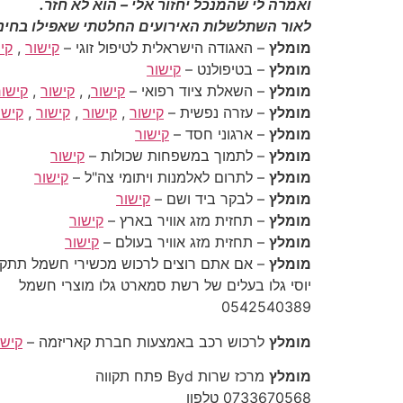
ואמרה לי שהמנכל יחזור אלי – הוא לא חזר.
לאור השתלשלות האירועים החלטתי שאפילו בחינם
מומלץ
– האגודה הישראלית לטיפול זוגי –
קישור
,
קי
מומלץ
– בטיפולנט –
קישור
מומלץ
– השאלת ציוד רפואי –
קישור
, ,
קישור
,
קישור
מומלץ
– עזרה נפשית –
קישור
,
קישור
,
קישור
,
קישו
מומלץ
– ארגוני חסד –
קישור
מומלץ
– לתמוך במשפחות שכולות –
קישור
מומלץ
– לתרום לאלמנות ויתומי צה"ל –
קישור
מומלץ
– לבקר ביד ושם –
קישור
מומלץ
– תחזית מזג אוויר בארץ –
קישור
מומלץ
– תחזית מזג אוויר בעולם –
קישור
מומלץ
– אם אתם רוצים לרכוש מכשירי חשמל תתקשרו
יוסי גלו בעלים של רשת סמארט גלו מוצרי חשמל
‎0542540389‎
מומלץ
לרכוש רכב באמצעות חברת קאריזמה –
קישו
מומלץ
מרכז שרות Byd פתח תקווה
‎0733670568 טלפון ‎