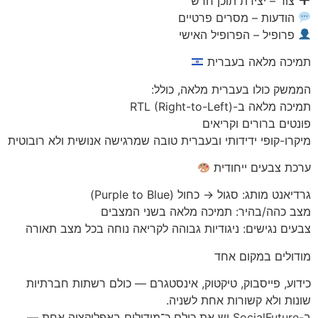
צור – יצירת תוכן חדש
הודעות – מסרים פרטיים
פרופיל – הפרופיל האישי
תמיכה מלאה בעברית
הממשק כולו בעברית מלאה, כולל:
תמיכה מלאה ב-RTL (Right-to-Left)
פונטים ברורים וקריאים
מיקרו-קופי ידידותי ובעברית טובה שמרגישה אנושית ולא רובוטית
ערכת צבעים ייחודית
גרדיאנט מותג: סגול → כחול (Purple to Blue)
מצב כהה/בהיר: תמיכה מלאה בשני המצבים
צבעים נגישים: ניגודיות גבוהה לקריאה נוחה בכל מצב תאורה
מודולים במקום אחד
כידוע, פייסבוק, טיקטוק, אינסטגרם — כולם רשתות חברתיות
שונות ולא קשורות אחת לשניה.
ב-SocialFuture יש את כולם כ־מודולים באפליקציה אחת —