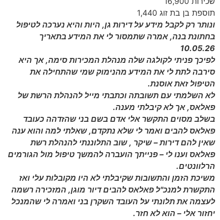
שכירות 16,900
תוספת בן בת זוג 1,440
ונותר רק לקבל מידע על דירות גן, היות והיא נערכה לטיפול
בחתונת בנה, אמרה שתמסור לי את המידע בתאריך
10.05.26
לפיכך פניתי לקולגה שלה מנהלת המכירות סימה, אך היא
סירבה לתת לי את המידע מהנימוק שמי שהתחילה את
הטיפול זאת אוסנת.
לא השלמתי עם תשובתה וכתבתי מייל להנהלת הרשת של
פאלאס, אך לא קיבלתי מענה.
בשלב מסוים התקשר אלי אדם בשם בני שהזדהה כעובד
פאלאס להבים ואמר לי שלא נתקדם, שאלתי למה והוא ענה
שאין להם דירות – שיקר , שוב התלוננתי להנהלת רשת
פאלאס וענו לי – פנייתך הועברה להמשך טיפול מול הגורמים
הרלוונטים.
משיכת הזמן והתשובות שקיבלתי לא היו מקובלות עלי ואז
התקשרת למנכ"ל פאלאס להבים דיור מוגן, המזכירה רשמה
לעצמה את תלונתי על העובד השקרן בני ואמרה לי שהמנכל
יחזור אלי – הוא לא חזר.