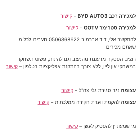
למכירה רכב BYD AUTO3
–
קישור
למכירה
סטרימר GOTV
–
קישור
להתקשר אלי, דוד אברמוב 0506368622 תעבירו לכל מי
שאתם מכירים
רוצים הפסקה מרעננת מהמצב וגם להינות, פשוט תשחקו
במשחקי און ליין, ללא צורך בהתקנת אפליקציות בטלפון –
קישור
עצומה
נגד סגירת גלי צה"ל –
קישור
עצומה
להקמת וועדת חקירה ממלכתית –
קישור
מי שמעוניין להפסיק לעשן –
קישור