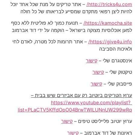
http://tricks4u.com/
– אתר טריקים על מנת שכל אחד יוכל
להיות ליצן רפואי מתקדם שמסייע לבריאותו של כל חולה
https://kamocha.site/
– תנועת כמוך לא פוליטית ללא כסף
למען אוכלוסיות מצוקה בישראל – הוקמה על ידי דוד אברמוב
https://give4u.info/
– אתר תרומות לכל מטרה, לאדם לחי
ולאיכות הסביבה
אינסטגרם שלי –
קישור
טיקטוק שלי –
קישור
פייסבוק שלי –
קישור
ערוץ הטריקים ביוטיוב רק עם אביזרים שיש בבית –
https://www.youtube.com/playlist?
list=PLaCTV5KffdOpO04BrwTWlLUNnUW299wRq
ערוץ יוטיוב פלייליסט טיפים –
קישור
ראיונות של דוד אברמוב –
קישור