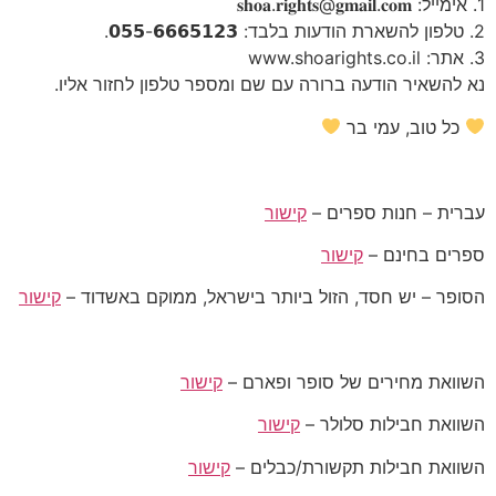
1. אימייל: 𝐬𝐡𝐨𝐚.𝐫𝐢𝐠𝐡𝐭𝐬@𝐠𝐦𝐚𝐢𝐥.𝐜𝐨𝐦
2. טלפון להשארת הודעות בלבד: 𝟬𝟱𝟱-𝟲𝟲𝟲𝟱𝟭𝟮𝟯.
3. אתר: www.shoarights.co.il
נא להשאיר הודעה ברורה עם שם ומספר טלפון לחזור אליו.
כל טוב, עמי בר
עברית – חנות ספרים –
קישור
ספרים בחינם –
קישור
הסופר – יש חסד, הזול ביותר בישראל, ממוקם באשדוד –
קישור
השוואת מחירים של סופר ופארם –
קישור
השוואת חבילות סלולר –
קישור
השוואת חבילות תקשורת/כבלים –
קישור