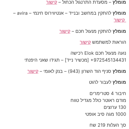
מומלץ
– מסעדת התרנגול הכחול –
קישור
מומלץ
להתקין במחשב ובנייד – אנטיווירוס חינמי – avira –
קישור
מומלץ
להתקין מנעול חכם –
קישור
הוראות למשתמש
קישור
נועה מנעול חכם Elok רכישה
‎+972545134431‎ [מכשיר נייד] – תגידו שאני היפנתי
מומלץ
סניף הוד השרון (943) – בנק לאומי –
קישור
מומלץ
לעבור להוט
חיבור 4 סטרימרים
מודם ראוטר כולל מגדיל טווח
130 ערוצים
1000 מגה סיב אופטי
סך העלות 219 שח