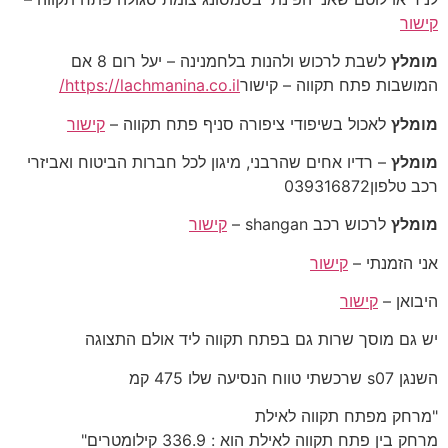
קישור
מומלץ
לשבת לרכוש ולהנות בלחמנינה – יעל רום 8 אם
המושבות פתח תקווה – קישור
https://lachmanina.co.il/
מומלץ
לאכול בשיפודי ציפורה סניף פתח תקווה –
קישור
מומלץ
– רדיו אחים שהרבני, מיגון לכל חברות הביטוח ואביזרי
רכב טלפון039316872
מומלץ
לרכוש רכב shangan –
קישור
אני הזמנתי –
קישור
היבואן –
קישור
יש גם מוסך שרות גם בפתח תקווה ליד אולם התצוגה
השנגן s07 שרכשתי טווח הנסיעה שלו 475 קמ
"מרחק מפתח תקווה לאילת
מרחק בין פתח תקווה לאילת הוא : 336.9 קילומטרים"