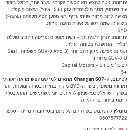
יתרונות: נוטה להציע תא נוסעים יוקרתי ועשיר יותר, הכולל ריפודי
עור סינתטי, מסך מולטימדיה ענק (15.6 אינץ') ועיצוב מוקפד.
מציעה לרוב מרווח פנימי עדיף ותא מטען נוסף מלפנים (Frunk).
ביצועים: שמה דגש על איכות נהיגה ונוחות.
BYD:
יתרונות: יתרון ה"ביתיות" – רשת מוסכים ופריסה רחבה, סוללת
"בלייד" הנחשבת בטוחה ויעילה.
דגמים: מציעה מגוון רחב יותר (Atto 3 ל-SUV משפחתי, Seal
U ל-SUV מרווח).
קפיטל מוטורס – Capital Motors
+5
לסיכום, ה-Changan S07 מתאים למי שמחפש מראה יוקרתי
ומרווח משופר
, בעוד ה-BYD מהווה בחירה בטוחה ומוכחת יותר
בשוק הישראלי. כפי שניתן לראות בדיוני משתמשים, ההתלבטות
קיימת בייחוד בין דגמי ה
מומלץ
להשתמש בשירותים של נועם בוסי חברת מדיה – טלפון
‎0507577722
קישור
לאתר באינטרנט