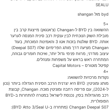
SEALU
byd מול shangan
+5
ההשוואה בין BYD ל-Changan (צ'אנגאן) מייצגת קרב בין
מובילת השוק הנוכחית לבין ענקית רכב סינית המנסה לערער
אותה. BYD שולטת בזכות אטו 3 והאמינות המוכחת, בעוד
Changan מציעה דרך מותג הפרימיום שלה (Deepal S07)
עיצוב מודרני, מרווח פנימי גדול יותר, ואיכות חומרים גבוהה,
המתחרה ראש בראש על משפחות ומנהלים.
קפיטל מוטורס – Capital Motors
+4
נקודות מרכזיות להשוואה:
מותג ומוניטין: BYD היא יצרנית הרכב הסינית הגדולה ביותר (נכון
ל-2024), עם פריסה רחבה ומוניטין מוכח. Changan, קבוצת
רכב מהגדולות בסין, נכנסת לישראל במטרה להתחרות ב-BYD
הפופולרית.
Changan Deepal S07 (מתחרה ב-BYD Atto 3/Seal U):