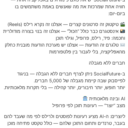
חוויה אחת שמרכזת את מה שאנשים באמת משתמשים בו
ביום-יום:
טיקטוק זה סרטונים קצרים — אצלנו זה נקרא רילס (Reels)
אינסטגרם כבר כולל “הכול” — אצלנו זה בנוי בצורה מודולרית
וחכמה: פיד, רילס, פרופיל, וגילוי תוכן
טלגרם זה הודעות — אצלנו יש מערכת הודעות מובנית כחלק
מהאפליקציה, בלי לעבור בין פלטפורמות
חברים ללא מגבלה
ב-SocialFuture ניתן לצרף חברים ללא הגבלה — בניגוד
לפייסבוק שבה קיימת מגבלה של 5,000 חברים.
יותר חופש, יותר חיבורים, יותר קהילה — בלי תקרות מלאכותיות.
AI ובינה מלאכותית
מצב “יוצר” — רעיונות תוכן לפי פרופיל
ליוצרים: ה-AI מציע רעיונות לפוסטים ולרילס לפי מה שעבד להם
בעבר, טרנדים ותחום התוכן שלהם — כולל טקסט פתיחה מוכן