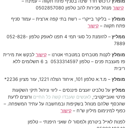
מומלץ
לרכוש חדר שינה בסניף פתח תקווה – עמינח –
קישור
מנהל מכירות להב טלפון 0502857080
מומלץ
– בליקר בייקרי – רשת בתי קפה ארצית – עמוד סניף
פתח תקווה –
קישור
ממליץ
– להזמנת כל סוגי תמי 4 תפנו לאופק טלפון 052-828-
7889
מומלץ
לקנות מטבחים במטבחי אטרנו –
קישור
לבקש את מירית
פז מעצבת פנים – טלפון 0533314597 ב 6 תשלומים ללא
ריבית
מומלץ
– מ.ד.א טלפון 101, איחוד הצלה 1221, עזר מציון 2236*
ממליץ
על טלביט יועצים פיננסים –
ליווי וניהול תיקי השקעות
פרטי ואובייקטיבי,
לאנשים שעבדו קשה כל החיים
ורוצים לדעת
שהכסף שלהם מנוהל בשקיפות ובמחשבה על עתיד המשפחה. –
כפוף למינימום מיליון ש"ח –
קישור
לפנות לאייל ביטרמן ולמסור לו שאני היפנתי – טלפון