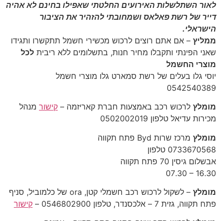
לאור השתלשלות האירועים החלטתי שאפילו בחינם לא אהיה
דייר של רשת פאלאס ושמחובתי להזהיר את הציבור
הישראלי.
ממליץ
– אם אתם רוצים לרכוש מכשירי חשמל תתקשרו ותגידו
שאני הפינתי ותקבלו מחיר חנות, בתשלומים ללא ריבית
לכל
מוצרי החשמל
יוסי גלו בעלים של רשת סמארט גלו מוצרי חשמל
‎0542540389‎
מומלץ
לרכוש רכב באמצעות חברת קאריזמה –
קישור
מנהל
מכירות עדיאל טלפון 0502002019
מומלץ
מרכז שרות Byd פתח תקווה
‎0733670568 טלפון ‎
‎07.30 – 16.30‎
מומלץ
– לשקול לרכוש רכב חשמלי קטן, ora של כלמוביל, סניף
פתח תקווה, גזית 7 – אלכסנדר, טלפון 0546802900 –
קישור