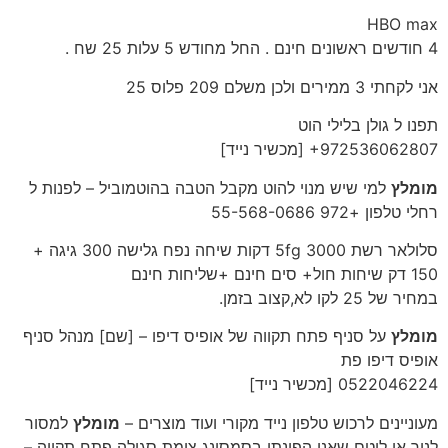
HBO max
4 חודשים ראשונים חינם . החל מחודש 5 עלות 25 שח .
אני לקחתי 3 ממירים ולכן משלם 209 פלוס 25
תפנו ל גולן בלילי הוט
‎+972536062807‎ [מכשיר נייד]
מומלץ
למי שיש מנוי להוט מקבל הטבה בהוטמוביל – לפנות ל
רחלי טלפון +972 55-568-0686
סלולאר רשת 5fg 3000 דקות שיחה נפח גלישה 300 גיגה +
150 דק שיחות חול+ סים חינם +שליחות חינם
במחיר של 25 לקו לא,קצוב בזמן.
מומלץ
על סניף פתח תקווה של אופיס דיפו – [שם] מנהל סניף
אופיס דיפו פת
‎0522046224‎ [מכשיר נייד]
מעוניינים לרכוש טלפון נייד מקורי ועוד מוצרים –
מומלץ
למסור
לניר או לוטם שאני הפינתי בסמסונג צומת סגולה פתח תקווה –