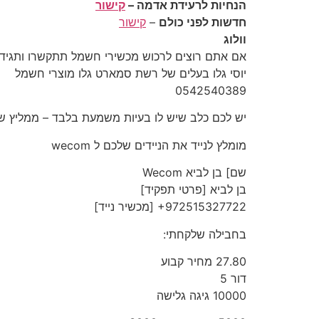
הנחיות לרעידת אדמה –
קישור
חדשות לפני כולם
–
קישור
וולוג
יוסי גלו בעלים של רשת סמארט גלו מוצרי חשמל
‎0542540389‎
יש לכם כלב שיש לו בעיות משמעת בלבד – ממליץ שתיפנו ל
מומלץ לנייד את הניידים שלכם ל wecom
שם] בן לביא Wecom
‎+972515327722‎ [מכשיר נייד]
בחבילה שלקחתי:
27.80 מחיר קבוע
דור 5
10000 גיגה גלישה