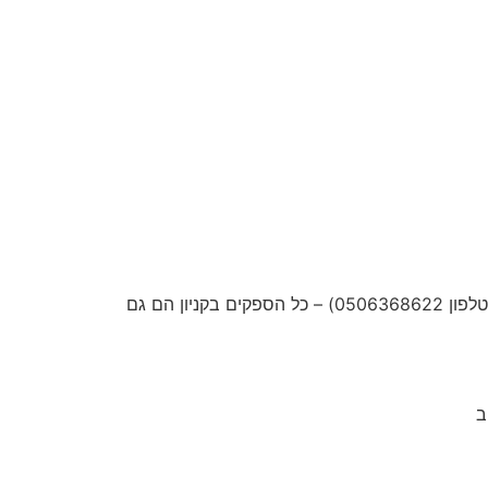
– קניון ווירטואלי למכירת מוצרים ושירותים בהנחה – למכירה 1800 ש"ח (לפנות לדוד אברמוב – טלפון 0506368622) – כל הספקים בקניון הם גם
ב