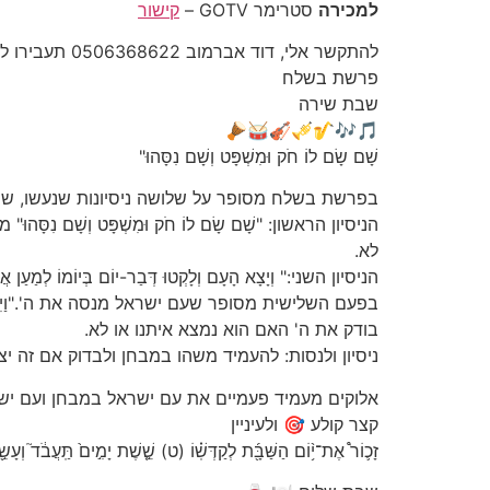
למכירה
סטרימר GOTV –
קישור
להתקשר אלי, דוד אברמוב 0506368622 תעבירו לכל מי שאתם מכירים
פרשת בשלח
שבת שירה
🎵🎶🎷🎺🎻🥁🪘
שָׁם שָׂם לוֹ חֹק וּמִשְׁפָּט וְשָׁם נִסָּהוּ"
בפרשת בשלח מסופר על שלושה ניסיונות שנעשו, שני נ
הניסיון הראשון: "שָׁם שָׂם לוֹ חֹק וּמִשְׁפָּט וְשָׁ
לא.
הניסיון השני:" וְיָצָא הָעָם וְלָקְטוּ דְּבַר-יוֹם בְּיוֹמ
בפעם השלישית מסופר שעם ישראל מנסה את ה'."וַיִּקְרָא שֵׁם הַמ
בודק את ה' האם הוא נמצא איתנו או לא.
ניסיון ולנסות: להעמיד משהו במבחן ולבדוק אם זה יצ
אלוקים מעמיד פעמיים את עם ישראל במבחן ועם יש
קצר קולע 🎯 ולעיניין
זָכ֛וֹר֩ אֶת־י֥֨וֹם הַשַּׁבָּ֖֜ת לְקַדְּשֽׁ֗וֹ (ט) שֵׁ֤֣שֶׁת יָמִ֣ים֙ תַּֽעֲבֹ֔ד֮ וְעָש