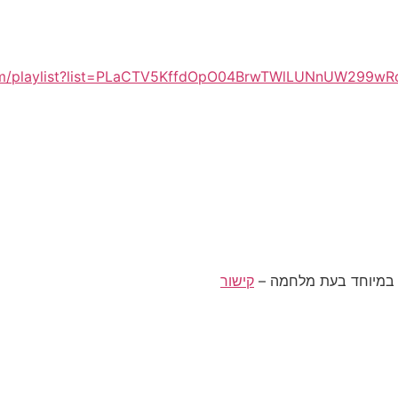
om/playlist?list=PLaCTV5KffdOpO04BrwTWlLUNnUW299wR
קישור