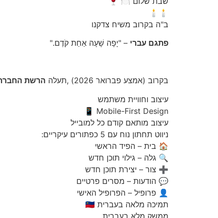
שבת שלום 🍽️ 🍷
🕯️🕯️
ב"ה בקרוב משיח צדקנו
פתגם עברי
– "יָפָה שָׁעָה אַחַת קֹדֶם."
בקרוב (אמצע פברואר 2026) ,תעלה
הרשת החברתי
עיצוב וחוויית משתמש
Mobile-First Design 📱
עיצוב מותאם קודם כל למובייל
ניווט תחתון נוח עם 5 כפתורים עיקריים:
🏠 בית – הפיד הראשי
🔍 גלה – גילוי תוכן חדש
➕ צור – יצירת תוכן חדש
💬 הודעות – מסרים פרטיים
👤 פרופיל – הפרופיל האישי
תמיכה מלאה בעברית 🇮🇱
ממשק מלא בעברית