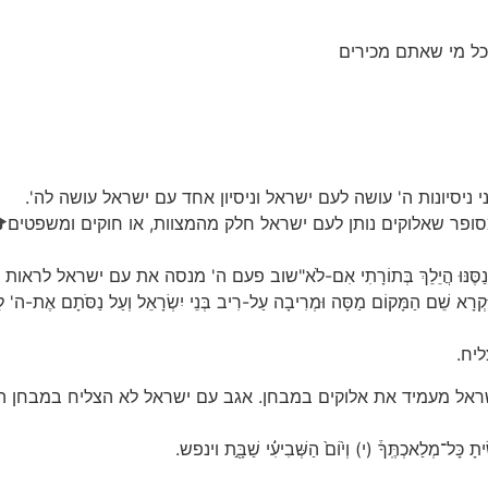
יסיונות ה' עושה לעם ישראל וניסיון אחד עם ישראל עושה לה'.
ם נִסָּהוּ" מסופר שאלוקים נותן לעם ישראל חלק מהמצוות, או חוקים ומשפ
וֹ לְמַעַן אֲנַסֶּנּוּ הֲיֵלֵךְ בְּתוֹרָתִי אִם-לֹא"שוב פעם ה' מנסה את עם 
ָּקוֹם מַסָּה וּמְרִיבָה עַל-רִיב בְּנֵי יִשְׂרָאֵל וְעַל נַסֹּתָם אֶת-ה' לֵ
ליח.
ראל מעמיד את אלוקים במבחן. אגב עם ישראל לא הצליח במבחן 
ִׂ֖֣יתָ כָּל־מְלַאכְתֶּֽךָ֒ (י) וְי֙וֹם֙ הַשְּׁבִיעִ֔֜י שַׁבָּ֖֣ת וינפש.