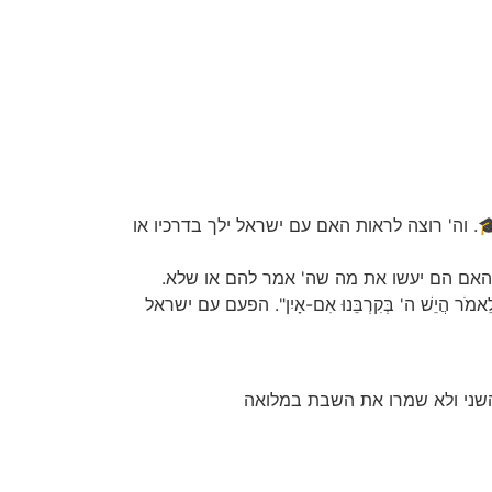
טים🎓. וה' רוצה לראות האם עם ישראל ילך בדרכיו או
ישראל לראות האם הם יעשו את מה שה' אמר להם או שלא.
אמֹר הֲיֵשׁ ה' בְּקִרְבֵּנוּ אִם-אָיִן". הפעם עם ישראל
השני ולא שמרו את השבת במלואה