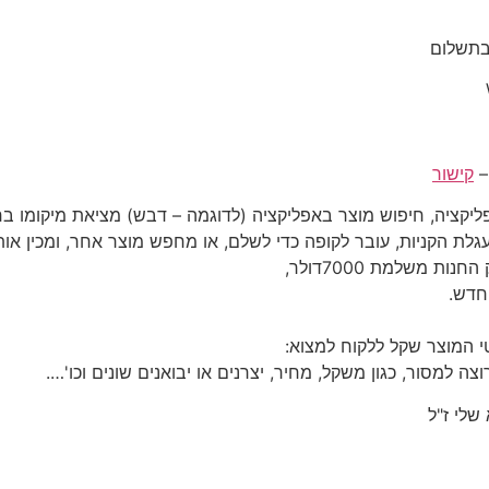
בתשלום
–
קישור
יקציה, חיפוש מוצר באפליקציה (לדוגמה – דבש) מציאת מיקומו בח
לת הקניות, עובר לקופה כדי לשלם, או מחפש מוצר אחר, ומכין אותו
 משלמת 7000דולר,
חדש.
י המוצר שקל ללקוח למצוא:
 למסור, כגון משקל, מחיר, יצרנים או יבואנים שונים וכו'….
לי ז"ל