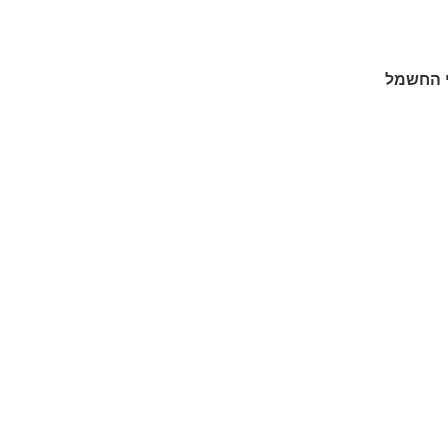
י החשמל