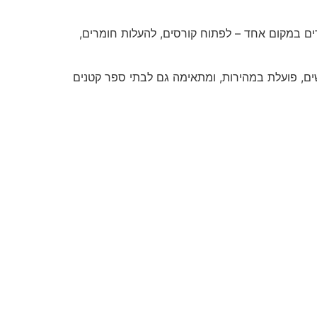
רים ותלמידים. בעזרת Boox אפשר לנהל את כל הלימודים במקום אחד – לפתוח קורסים, להעלות חומרים,
ם. Boox שומרת על פרטיות ובטיחות המשתמשים, פועלת במהירות, ומתאימה גם לבתי ספר קטנים