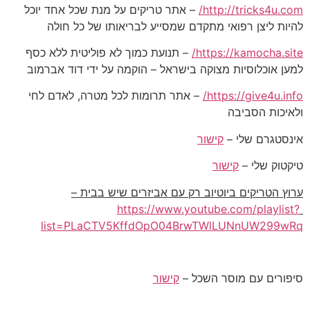
http://tricks4u.com/
– אתר טריקים על מנת שכל אחד יוכל
להיות ליצן רפואי מתקדם שמסייע לבריאותו של כל חולה
https://kamocha.site/
– תנועת כמוך לא פוליטית ללא כסף
למען אוכלוסיות מצוקה בישראל – הוקמה על ידי דוד אברמוב
https://give4u.info/
– אתר תרומות לכל מטרה, לאדם לחי
ולאיכות הסביבה
אינסטגרם שלי –
קישור
טיקטוק שלי –
קישור
ערוץ הטריקים ביוטיוב רק עם אביזרים שיש בבית –
https://www.youtube.com/playlist?
list=PLaCTV5KffdOpO04BrwTWlLUNnUW299wRq
סיפורים עם מוסר השכל –
קישור