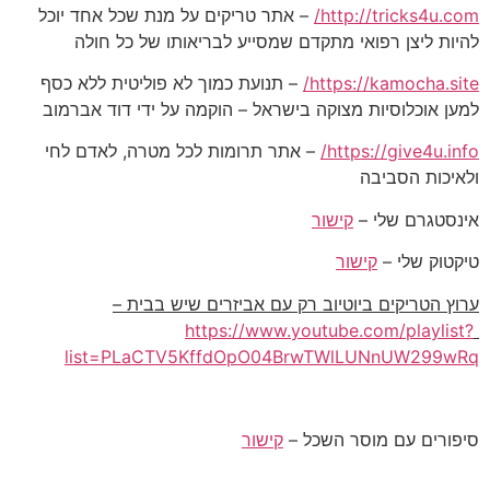
http://tricks4u.com/
– אתר טריקים על מנת שכל אחד יוכל
להיות ליצן רפואי מתקדם שמסייע לבריאותו של כל חולה
https://kamocha.site/
– תנועת כמוך לא פוליטית ללא כסף
למען אוכלוסיות מצוקה בישראל – הוקמה על ידי דוד אברמוב
https://give4u.info/
– אתר תרומות לכל מטרה, לאדם לחי
ולאיכות הסביבה
אינסטגרם שלי –
קישור
טיקטוק שלי –
קישור
ערוץ הטריקים ביוטיוב רק עם אביזרים שיש בבית –
https://www.youtube.com/playlist?
list=PLaCTV5KffdOpO04BrwTWlLUNnUW299wRq
סיפורים עם מוסר השכל –
קישור