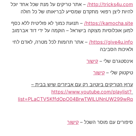
http://tricks4u.com/
– אתר טריקים על מנת שכל אחד יוכל
להיות ליצן רפואי מתקדם שמסייע לבריאותו של כל חולה
https://kamocha.site/
– תנועת כמוך לא פוליטית ללא כסף
למען אוכלוסיות מצוקה בישראל – הוקמה על ידי דוד אברמוב
https://give4u.info/
– אתר תרומות לכל מטרה, לאדם לחי
ולאיכות הסביבה
אינסטגרם שלי –
קישור
טיקטוק שלי –
קישור
ערוץ הטריקים ביוטיוב רק עם אביזרים שיש בבית –
https://www.youtube.com/playlist?
list=PLaCTV5KffdOpO04BrwTWlLUNnUW299wRq
סיפורים עם מוסר השכל –
קישור