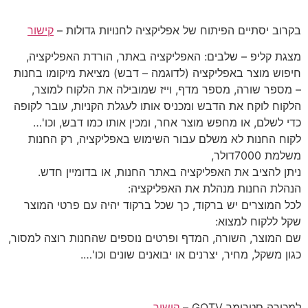
בקרוב יסתיים הפיתוח של אפליקציה לחנויות גדולות –
קישור
מצגת קליפ – שלבים: האפליקציה באתר, הורדת האפליקציה,
חיפוש מוצר באפליקציה (לדוגמה – דבש) מציאת מיקומו בחנות
– מספר שורה, מספר מדף, וייז שמובילה את הלקוח למוצר,
הלקוח לוקח את הדבש ומכניס אותו לעגלת הקניות, עובר לקופה
כדי לשלם, או מחפש מוצר אחר, ומכין אותו כמו דבש, וכו'…
לקוח החנות לא משלם עבור השימוש באפליקציה, רק החנות
משלמת 7000דולר,
ניתן להציב את האפליקציה באתר החנות, או בדומיין חדש.
הנהלת החנות מנהלת את האפליקציה:
לכל המוצרים יש ברקוד, כך שכל ברקוד יהיה עם פרטי המוצר
שקל ללקוח למצוא:
שם המוצר, השורה, המדף ופרטים נוספים שהחנות רוצה למסור,
כגון משקל, מחיר, יצרנים או יבואנים שונים וכו'….
למכירה סטרימר GOTV –
קישור