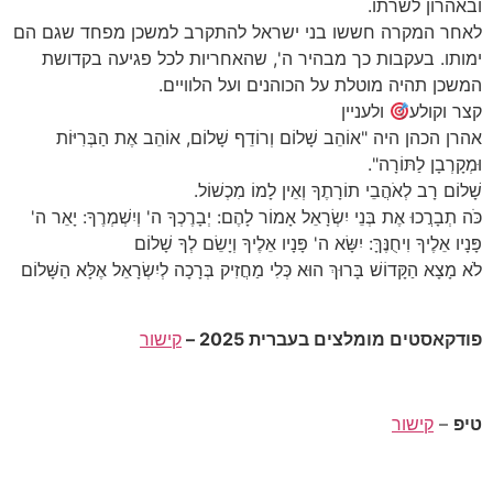
ובאהרון לשרתו.
לאחר המקרה חששו בני ישראל להתקרב למשכן מפחד שגם הם
ימותו. בעקבות כך מבהיר ה', שהאחריות לכל פגיעה בקדושת
המשכן תהיה מוטלת על הכוהנים ועל הלוויים.
קצר וקולע
ולעניין
אהרן הכהן היה "אוֹהֵב שָׁלוֹם וְרוֹדֵף שָׁלוֹם, אוֹהֵב אֶת הַבְּרִיּוֹת
וּמְקָרְבָן לַתּוֹרָה".
שָׁלוֹם רָב לְאֹהֲבֵי תוֹרָתֶךָ וְאֵין לָמוֹ מִכְשׁוֹל.
כֹּה תְבָרֲכוּ אֶת בְּנֵי יִשְׂרָאֵל אָמוֹר לָהֶם: יְבָרֶכְךָ ה' וְיִשְׁמְרֶךָ: יָאֵר ה'
פָּנָיו אֵלֶיךָ וִיחֻנֶּךָּ: יִשָּׂא ה' פָּנָיו אֵלֶיךָ וְיָשֵׂם לְךָ שָׁלוֹם
לֹא מָצָא הַקָּדוֹשׁ בָּרוּךְ הוּא כְּלִי מַחֲזִיק בְּרָכָה לְיִשְׂרָאֵל אֶלָּא הַשָּׁלוֹם
פודקאסטים מומלצים בעברית 2025 –
קישור
טיפ
–
קישור