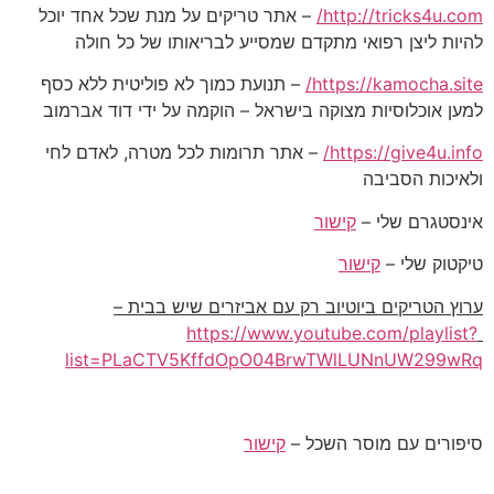
http://tricks4u.com/
– אתר טריקים על מנת שכל אחד יוכל
להיות ליצן רפואי מתקדם שמסייע לבריאותו של כל חולה
https://kamocha.site/
– תנועת כמוך לא פוליטית ללא כסף
למען אוכלוסיות מצוקה בישראל – הוקמה על ידי דוד אברמוב
https://give4u.info/
– אתר תרומות לכל מטרה, לאדם לחי
ולאיכות הסביבה
אינסטגרם שלי –
קישור
טיקטוק שלי –
קישור
ערוץ הטריקים ביוטיוב רק עם אביזרים שיש בבית –
https://www.youtube.com/playlist?
list=PLaCTV5KffdOpO04BrwTWlLUNnUW299wRq
סיפורים עם מוסר השכל –
קישור