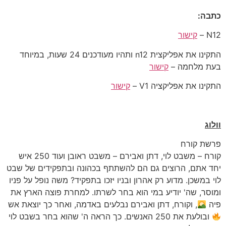
כתבה:
N12 –
קישור
התקינו את אפליקצית n12 ותהיו מעודכנים 24 שעות, במיוחד
בעת מלחמה –
קישור
התקינו את אפליקציה V1 –
קישור
וולוג
פרשת קורח
קורח – משבט לוי, דתן ואבירם – משבט ראובן ועוד 250 איש
יחד אתם, הרוצים גם הם להשתתף בכהונה ובתפקידים של שבט
לוי במשכן. מדוע רק אהרון ובניו יזכו בתפקיד? משה נופל על פניו
ומוסר, שה' יודיע במי הוא בחר לשרתו. למחרת פוצה הארץ את
פיה
, וקורח, דתן ואבירם נבלעים באדמה, ואחר כך יוצאת אש
ובולעת את 250 האנשים. כך הראה ה' שהוא בחר בשבט לוי