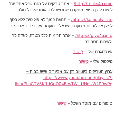
http://tricks4u.com/
– אתר טריקים על מנת שכל אחד יוכל
להיות ליצן רפואי מתקדם שמסייע לבריאותו של כל חולה
https://kamocha.site/
– תנועת כמוך לא פוליטית ללא כסף
למען אוכלוסיות מצוקה בישראל – הוקמה על ידי דוד אברמוב
https://give4u.info/
– אתר תרומות לכל מטרה, לאדם לחי
ולאיכות הסביבה
אינסטגרם שלי –
קישור
טיקטוק שלי –
קישור
ערוץ הטריקים ביוטיוב רק עם אביזרים שיש בבית –
https://www.youtube.com/playlist?
list=PLaCTV5KffdOpO04BrwTWlLUNnUW299wRq
סיפורים עם מוסר השכל –
קישור