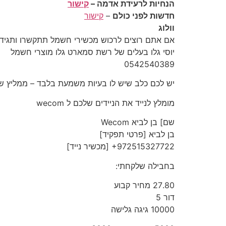
הנחיות לרעידת אדמה –
קישור
חדשות לפני כולם
–
קישור
וולוג
יוסי גלו בעלים של רשת סמארט גלו מוצרי חשמל
‎0542540389‎
יש לכם כלב שיש לו בעיות משמעת בלבד – ממליץ שתיפנו ל
מומלץ לנייד את הניידים שלכם ל wecom
שם] בן לביא Wecom
‎+972515327722‎ [מכשיר נייד]
בחבילה שלקחתי:
27.80 מחיר קבוע
דור 5
10000 גיגה גלישה