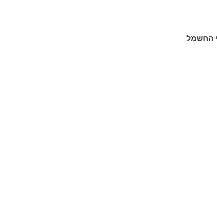
י החשמל