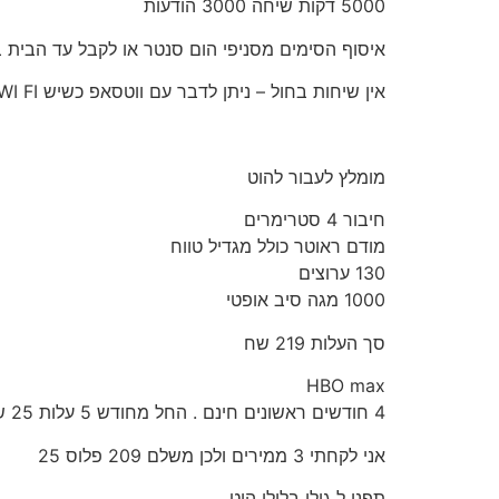
5000 דקות שיחה 3000 הודעות
איסוף הסימים מסניפי הום סנטר או לקבל עד הבית 
אין שיחות בחול – ניתן לדבר עם ווטסאפ כשיש WI FI
מומלץ לעבור להוט
חיבור 4 סטרימרים
מודם ראוטר כולל מגדיל טווח
130 ערוצים
1000 מגה סיב אופטי
סך העלות 219 שח
HBO max
4 חודשים ראשונים חינם . החל מחודש 5 עלות 25 שח .
אני לקחתי 3 ממירים ולכן משלם 209 פלוס 25
תפנו ל גולן בלילי הוט