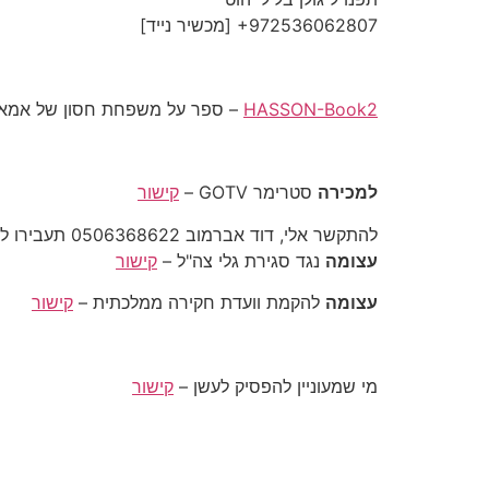
‎+972536062807‎ [מכשיר נייד]
HASSON-Book2
– ספר על משפחת חסון של אמא ש
למכירה
סטרימר GOTV –
קישור
להתקשר אלי, דוד אברמוב 0506368622 תעבירו לכל מי שאתם מכירים
עצומה
נגד סגירת גלי צה"ל –
קישור
עצומה
להקמת וועדת חקירה ממלכתית –
קישור
מי שמעוניין להפסיק לעשן –
קישור