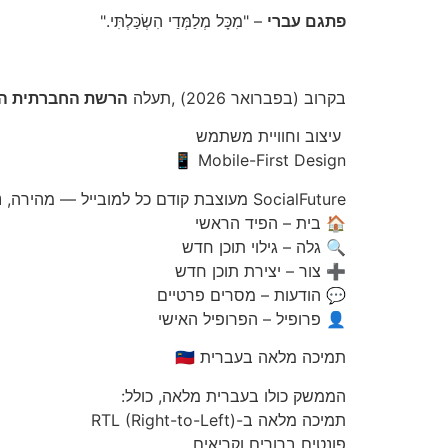
פתגם עברי
– "מִכָּל מְלַמְּדַי הִשְׂכַּלְתִּי."
בקרוב (בפברואר 2026) ,תעלה
הרשת החברתית ה
עיצוב וחוויית משתמש
Mobile-First Design 📱
SocialFuture מעוצבת קודם כל למובייל — מהירה, נקייה ונוחה לשימוש ביד אחת, עם ניווט תחתון קבוע של 5 כפתורים עיקריים:
🏠 בית – הפיד הראשי
🔍 גלה – גילוי תוכן חדש
➕ צור – יצירת תוכן חדש
💬 הודעות – מסרים פרטיים
👤 פרופיל – הפרופיל האישי
תמיכה מלאה בעברית 🇮🇱
הממשק כולו בעברית מלאה, כולל:
תמיכה מלאה ב-RTL (Right-to-Left)
פונטים ברורים וקריאים