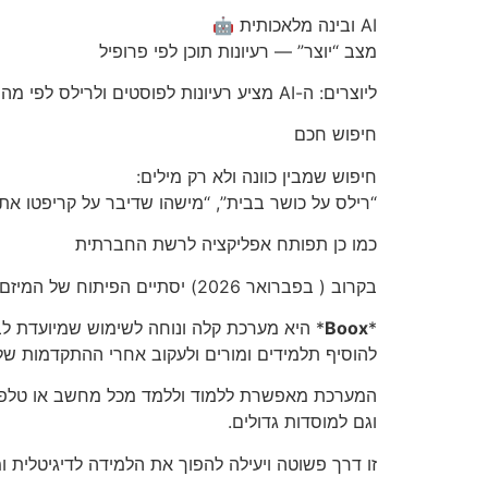
AI ובינה מלאכותית 🤖
מצב “יוצר” — רעיונות תוכן לפי פרופיל
ליוצרים: ה-AI מציע רעיונות לפוסטים ולרילס לפי מה שעבד להם בעבר, טרנדים ותחום התוכן שלהם — כולל טקסט פתיחה מוכן שמקצר את הדרך מרעיון לפרסום.
חיפוש חכם
חיפוש שמבין כוונה ולא רק מילים:
“רילס על כושר בבית”, “מישהו שדיבר על קריפטו אתמו
כמו כן תפותח אפליקציה לרשת החברתית
בקרוב ( בפברואר 2026) יסתיים הפיתוח של המיזם
Boox
*
להוסיף תלמידים ומורים ולעקוב אחרי ההתקדמות של
וגם למוסדות גדולים.
זו דרך פשוטה ויעילה להפוך את הלמידה לדיגיטלית ו