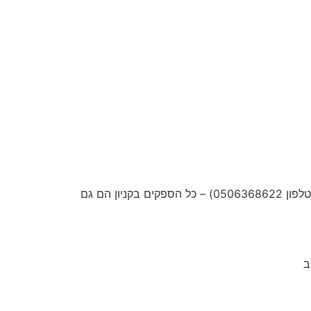
– קניון ווירטואלי למכירת מוצרים ושירותים בהנחה – למכירה 1800 ש"ח (לפנות לדוד אברמוב – טלפון 0506368622) – כל הספקים בקניון הם גם
ב