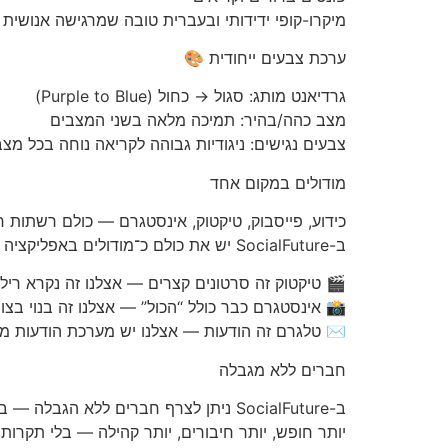
מיקרו-קופי ידידותי ובעברית טובה שמרגישה אנושית 
ערכת צבעים ייחודית 🎨
גרדיאנט מותג: סגול → כחול (Purple to Blue)
מצב כהה/בהיר: תמיכה מלאה בשני המצבים
צבעים נגישים: ניגודיות גבוהה לקריאה נוחה בכל מצ
מודולים במקום אחד
כידוע, פייסבוק, טיקטוק, אינסטגרם — כולם רשתות 
ב-SocialFuture יש את כולם כ־מודולים באפליקציה אחת — חוויה אחת שמרכזת את מה שאנשים באמת משתמשים בו ביום-יום:
🎬 טיקטוק זה סרטונים קצרים — אצלנו זה נקרא רילס (els
📸 אינסטגרם כבר כולל “הכול” — אצלנו זה בנוי בצורה 
✉️ טלגרם זה הודעות — אצלנו יש מערכת הודעות מו
חברים ללא מגבלה
ב-SocialFuture ניתן לצרף חברים ללא הגבלה — בניגוד לפייסבוק שבה קיימת מגבלה של 5,000 חברים.
יותר חופש, יותר חיבורים, יותר קהילה — בלי תקרות 