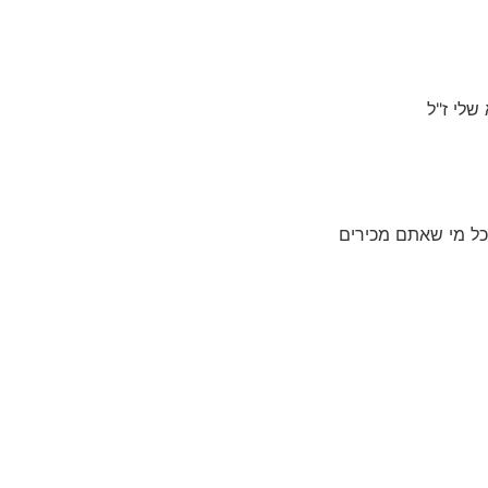
לי ז"ל