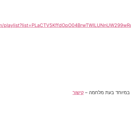
om/playlist?list=PLaCTV5KffdOpO04BrwTWlLUNnUW299wR
קישור