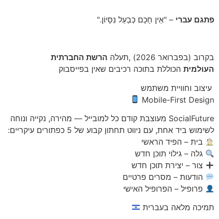
פתגם עברי
– "אֵין חָכָם כְּבַעַל נִסָּיוֹן."
בקרוב (בפברואר 2026) ,תעלה
הרשת החברתית
העולמית
הכוללת בתוכה רכיבים שאין בפייסבוק
עיצוב וחוויית משתמש
Mobile-First Design
SocialFuture מעוצבת קודם כל למובייל — מהירה, נקייה ונוחה
לשימוש ביד אחת, עם ניווט תחתון קבוע של 5 כפתורים עיקריים:
בית – הפיד הראשי
גלה – גילוי תוכן חדש
צור – יצירת תוכן חדש
הודעות – מסרים פרטיים
פרופיל – הפרופיל האישי
תמיכה מלאה בעברית