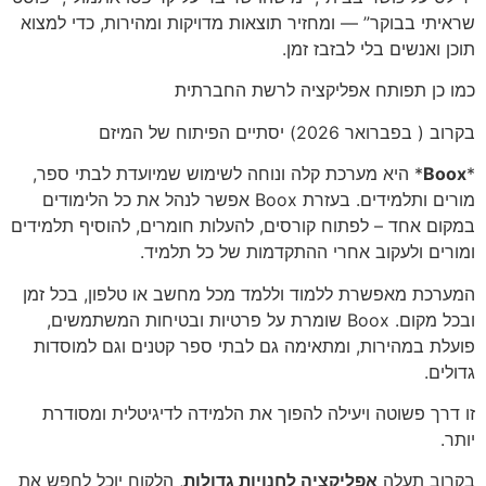
שראיתי בבוקר” — ומחזיר תוצאות מדויקות ומהירות, כדי למצוא
תוכן ואנשים בלי לבזבז זמן.
כמו כן תפותח אפליקציה לרשת החברתית
בקרוב ( בפברואר 2026) יסתיים הפיתוח של המיזם
*
Boox
* היא מערכת קלה ונוחה לשימוש שמיועדת לבתי ספר,
מורים ותלמידים. בעזרת Boox אפשר לנהל את כל הלימודים
במקום אחד – לפתוח קורסים, להעלות חומרים, להוסיף תלמידים
ומורים ולעקוב אחרי ההתקדמות של כל תלמיד.
המערכת מאפשרת ללמוד וללמד מכל מחשב או טלפון, בכל זמן
ובכל מקום. Boox שומרת על פרטיות ובטיחות המשתמשים,
פועלת במהירות, ומתאימה גם לבתי ספר קטנים וגם למוסדות
גדולים.
זו דרך פשוטה ויעילה להפוך את הלמידה לדיגיטלית ומסודרת
יותר.
בקרוב תעלה
אפליקציה לחנויות גדולות
, הלקוח יוכל לחפש את