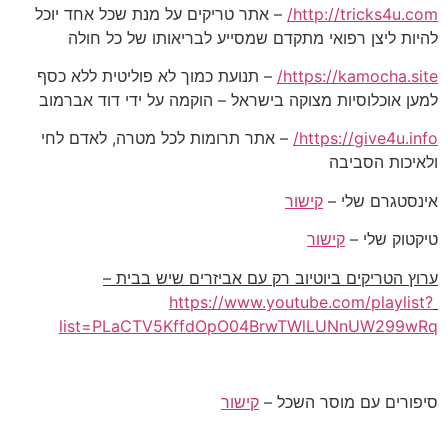
http://tricks4u.com/
– אתר טריקים על מנת שכל אחד יוכל
להיות ליצן רפואי מתקדם שמסייע לבריאותו של כל חולה
https://kamocha.site/
– תנועת כמוך לא פוליטית ללא כסף
למען אוכלוסיות מצוקה בישראל – הוקמה על ידי דוד אברמוב
https://give4u.info/
– אתר תרומות לכל מטרה, לאדם לחי
ולאיכות הסביבה
אינסטגרם שלי –
קישור
טיקטוק שלי –
קישור
ערוץ הטריקים ביוטיוב רק עם אביזרים שיש בבית –
https://www.youtube.com/playlist?
list=PLaCTV5KffdOpO04BrwTWlLUNnUW299wRq
סיפורים עם מוסר השכל –
קישור