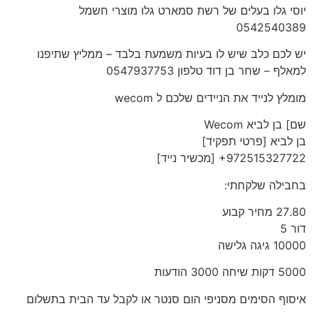
יוסי גלו בעלים של רשת סמארט גלו מוצרי חשמל
‎0542540389‎
יש לכם כלב שיש לו בעיות משמעת בלבד – ממליץ שתיפנו
למאלף – שחר בן דוד טלפון 0547937753
מומלץ לנייד את הניידים שלכם ל wecom
שם] בן לביא Wecom
‎+972515327722‎ [מכשיר נייד]
בחבילה שלקחתי:
27.80 מחיר קבוע
דור 5
10000 גיגה גלישה
5000 דקות שיחה 3000 הודעות
איסוף הסימים מסניפי הום סנטר או לקבל עד הבית בתשלום