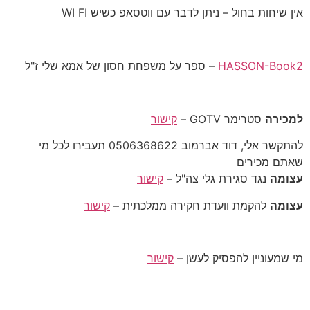
אין שיחות בחול – ניתן לדבר עם ווטסאפ כשיש WI FI
HASSON-Book2
– ספר על משפחת חסון של אמא שלי ז"ל
למכירה
סטרימר GOTV –
קישור
להתקשר אלי, דוד אברמוב 0506368622 תעבירו לכל מי
שאתם מכירים
עצומה
נגד סגירת גלי צה"ל –
קישור
עצומה
להקמת וועדת חקירה ממלכתית –
קישור
מי שמעוניין להפסיק לעשן –
קישור