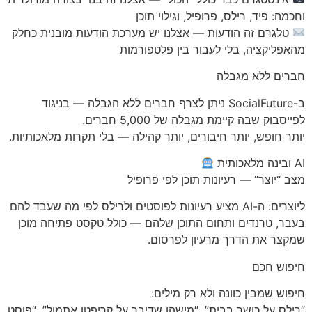
וחכמה: פיד, רילס, פרופיל, וגילוי תוכן
טלגרם זה הודעות — אצלנו יש מערכת הודעות מובנית כחלק
מהאפליקציה, בלי לעבור בין פלטפורמות
חברים ללא מגבלה
ב-SocialFuture ניתן לצרף חברים ללא הגבלה — בניגוד
לפייסבוק שבה קיימת מגבלה של 5,000 חברים.
יותר חופש, יותר חיבורים, יותר קהילה — בלי תקרות מלאכותיות.
AI ובינה מלאכותית
מצב “יוצר” — רעיונות תוכן לפי פרופיל
ליוצרים: ה-AI מציע רעיונות לפוסטים ולרילס לפי מה שעבד להם
בעבר, טרנדים ותחום התוכן שלהם — כולל טקסט פתיחה מוכן
שמקצר את הדרך מרעיון לפרסום.
חיפוש חכם
חיפוש שמבין כוונה ולא רק מילים:
“רילס על כושר בבית”, “מישהו שדיבר על קריפטו אתמול”, “פוסט