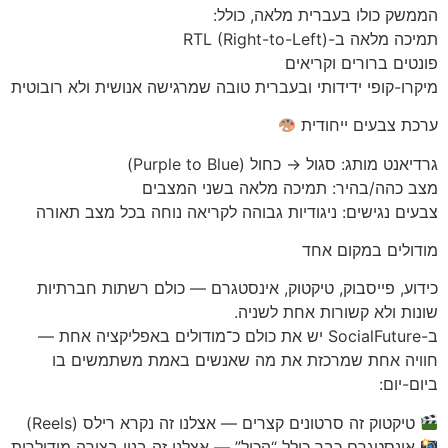
הממשק כולו בעברית מלאה, כולל:
תמיכה מלאה ב-RTL (Right-to-Left)
פונטים ברורים וקריאים
מיקרו-קופי ידידותי ובעברית טובה שמרגישה אנושית ולא רובוטית
ערכת צבעים ייחודית
גרדיאנט מותג: סגול → כחול (Purple to Blue)
מצב כהה/בהיר: תמיכה מלאה בשני המצבים
צבעים נגישים: ניגודיות גבוהה לקריאה נוחה בכל מצב תאורה
מודולים במקום אחד
כידוע, פייסבוק, טיקטוק, אינסטגרם — כולם רשתות חברתיות
שונות ולא קשורות אחת לשניה.
ב-SocialFuture יש את כולם כ־מודולים באפליקציה אחת —
חוויה אחת שמרכזת את מה שאנשים באמת משתמשים בו
ביום-יום:
טיקטוק זה סרטונים קצרים — אצלנו זה נקרא רילס (Reels)
אינסטגרם כבר כולל “הכול” — אצלנו זה בנוי בצורה מודולרית