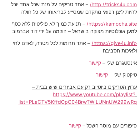
http://tricks4u.com/
– אתר טריקים על מנת שכל אחד יוכל
להיות ליצן רפואי מתקדם שמסייע לבריאותו של כל חולה
https://kamocha.site/
– תנועת כמוך לא פוליטית ללא כסף
למען אוכלוסיות מצוקה בישראל – הוקמה על ידי דוד אברמוב
https://give4u.info/
– אתר תרומות לכל מטרה, לאדם לחי
ולאיכות הסביבה
אינסטגרם שלי –
קישור
טיקטוק שלי –
קישור
ערוץ הטריקים ביוטיוב רק עם אביזרים שיש בבית –
https://www.youtube.com/playlist?
list=PLaCTV5KffdOpO04BrwTWlLUNnUW299wRq
סיפורים עם מוסר השכל –
קישור