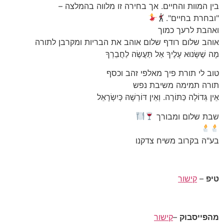
בין המוות והחיים. אך בחירה זו מלווה בהמלצה –
"ובחרת בחיים".
ואהבת לרעך כמוך
אוהב שלום רודף שלום אוהב את הבריות ומקרבן לתורה
מָה שֶׁשָּׂנוּא עָלֶיךָ אַל תַּעֲשֶׂה לַחֲבֵרְךָ
טוב לי תורת פיך מאלפי זהב וכסף
תורה תמימה משיבת נפש
אֵין גְּדוֹלָה כַּתּוֹרָה. וְאֵין דּוֹרְשָׁהּ כְּיִשְׂרָאֵל
שבת שלום ומבורך
בע"ה בקרוב משיח צדקנו
טיפ
–
קישור
מהפייסבוק
–
קישור