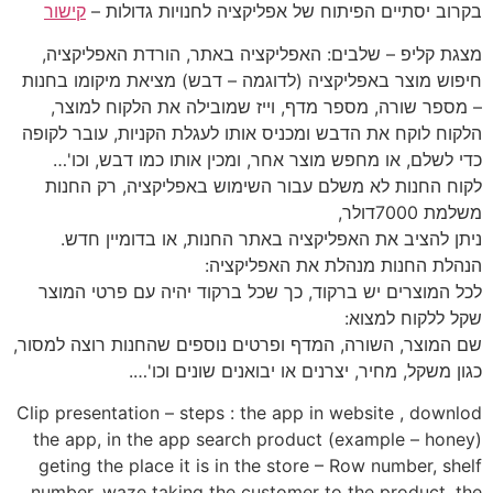
בקרוב יסתיים הפיתוח של אפליקציה לחנויות גדולות –
קישור
מצגת קליפ – שלבים: האפליקציה באתר, הורדת האפליקציה,
חיפוש מוצר באפליקציה (לדוגמה – דבש) מציאת מיקומו בחנות
– מספר שורה, מספר מדף, וייז שמובילה את הלקוח למוצר,
הלקוח לוקח את הדבש ומכניס אותו לעגלת הקניות, עובר לקופה
כדי לשלם, או מחפש מוצר אחר, ומכין אותו כמו דבש, וכו'…
לקוח החנות לא משלם עבור השימוש באפליקציה, רק החנות
משלמת 7000דולר,
ניתן להציב את האפליקציה באתר החנות, או בדומיין חדש.
הנהלת החנות מנהלת את האפליקציה:
לכל המוצרים יש ברקוד, כך שכל ברקוד יהיה עם פרטי המוצר
שקל ללקוח למצוא:
שם המוצר, השורה, המדף ופרטים נוספים שהחנות רוצה למסור,
כגון משקל, מחיר, יצרנים או יבואנים שונים וכו'….
Clip presentation – steps : the app in website , downlod
the app, in the app search product (example – honey)
geting the place it is in the store – Row number, shelf
number, waze taking the customer to the product, the