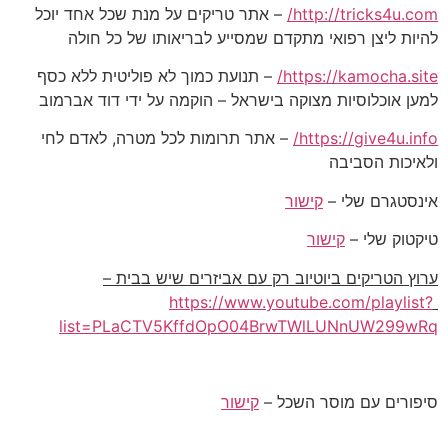
http://tricks4u.com/
– אתר טריקים על מנת שכל אחד יוכל
להיות ליצן רפואי מתקדם שמסייע לבריאותו של כל חולה
https://kamocha.site/
– תנועת כמוך לא פוליטית ללא כסף
למען אוכלוסיות מצוקה בישראל – הוקמה על ידי דוד אברמוב
https://give4u.info/
– אתר תרומות לכל מטרה, לאדם לחי
ולאיכות הסביבה
אינסטגרם שלי –
קישור
טיקטוק שלי –
קישור
ערוץ הטריקים ביוטיוב רק עם אביזרים שיש בבית –
https://www.youtube.com/playlist?
list=PLaCTV5KffdOpO04BrwTWlLUNnUW299wRq
סיפורים עם מוסר השכל –
קישור