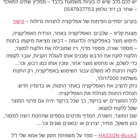
יש לכם כלב שיש לו בעיות משמעת בלבד – ממליץ שתינו למאלף
– שחר בן דוד טלפון 0547937753
בקרוב יסתיים הפיתוח של אפליקציה לחנויות גדולות –
קישור
מצגת קליפ – שלבים: האפליקציה באתר, הורדת האפליקציה,
חיפוש מוצר באפליקציה (לדוגמה – דבש) מציאת מיקומו בחנות
– מספר שורה, מספר מדף, וייז שמובילה את הלקוח למוצר,
הלקוח לוקח את הדבש ומכניס אותו לעגלת הקניות, עובר לקופה
כדי לשלם, או מחפש מוצר אחר, ומכין אותו כמו דבש, וכו'…
לקוח החנות לא משלם עבור השימוש באפליקציה, רק החנות
משלמת 7000דולר,
ניתן להציב את האפליקציה באתר החנות, או בדומיין חדש.
הנהלת החנות מנהלת את האפליקציה:
לכל המוצרים יש ברקוד, כך שכל ברקוד יהיה עם פרטי המוצר
שקל ללקוח למצוא:
שם המוצר, השורה, המדף ופרטים נוספים שהחנות רוצה למסור,
כגון משקל, מחיר, יצרנים או יבואנים שונים וכו'….
HASSON-Book2
– ספר על משפחת חסון של אמא שלי ז"ל