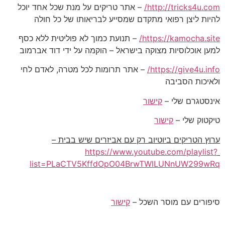
http://tricks4u.com/
– אתר טריקים על מנת שכל אחד יוכל
להיות ליצן רפואי מתקדם שמסייע לבריאותו של כל חולה
https://kamocha.site/
– תנועת כמוך לא פוליטית ללא כסף
למען אוכלוסיות מצוקה בישראל – הוקמה על ידי דוד אברמוב
https://give4u.info/
– אתר תרומות לכל מטרה, לאדם לחי
ולאיכות הסביבה
אינסטגרם שלי –
קישור
טיקטוק שלי –
קישור
ערוץ הטריקים ביוטיוב רק עם אביזרים שיש בבית –
https://www.youtube.com/playlist?
list=PLaCTV5KffdOpO04BrwTWlLUNnUW299wRq
סיפורים עם מוסר השכל –
קישור