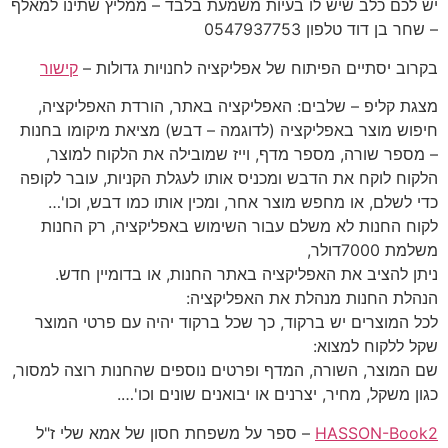
יש לכם כלב שיש לו בעיות משמעת בלבד – ממליץ שתינו למאלף
– שחר בן דוד טלפון 0547937753
בקרוב יסתיים הפיתוח של אפליקציה לחנויות גדולות –
קישור
מצגת קליפ – שלבים: האפליקציה באתר, הורדת האפליקציה,
חיפוש מוצר באפליקציה (לדוגמה – דבש) מציאת מיקומו בחנות
– מספר שורה, מספר מדף, וייז שמובילה את הלקוח למוצר,
הלקוח לוקח את הדבש ומכניס אותו לעגלת הקניות, עובר לקופה
כדי לשלם, או מחפש מוצר אחר, ומכין אותו כמו דבש, וכו'…
לקוח החנות לא משלם עבור השימוש באפליקציה, רק החנות
משלמת 7000דולר,
ניתן להציב את האפליקציה באתר החנות, או בדומיין חדש.
הנהלת החנות מנהלת את האפליקציה:
לכל המוצרים יש ברקוד, כך שכל ברקוד יהיה עם פרטי המוצר
שקל ללקוח למצוא:
שם המוצר, השורה, המדף ופרטים נוספים שהחנות רוצה למסור,
כגון משקל, מחיר, יצרנים או יבואנים שונים וכו'….
HASSON-Book2
– ספר על משפחת חסון של אמא שלי ז"ל