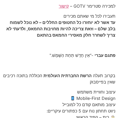
למכירה סטרימר GOTV –
קישור
תעבירו לכל מי שאתם מכירים
עד אשר לא יוחזרו כל החטופים החללים – לא נוכל לשמוח
בלב שלם – וזאת צריכה להיות מחויבות החמאס, ולדעתי לא
צריך לשחרר חלק מאסירי החמאס בהתאם
פתגם עברי
-"אֵין חָדָשׁ תַּחַת הַשֶּׁמֶשׁ."
בקרוב תעלה
הרשת החברתית העולמית
הכוללת בתוכה רכיבים
שאין בפייסבוק
עיצוב וחוויית משתמש
Mobile-First Design
עיצוב מותאם קודם כל למובייל
ניווט תחתון נוח עם 5 כפתורים עיקריים:
בית – הפיד הראשי