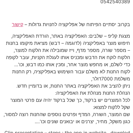
‎0542540389‎
בקרוב יסתיים הפיתוח של אפליקציה לחנויות גדולות –
קישור
מצגת קליפ – שלבים: האפליקציה באתר, הורדת האפליקציה,
חיפוש מוצר באפליקציה (לדוגמה – דבש) מציאת מיקומו בחנות
– מספר שורה, מספר מדף, וייז שמובילה את הלקוח למוצר,
הלקוח לוקח את הדבש ומכניס אותו לעגלת הקניות, עובר לקופה
כדי לשלם, או מחפש מוצר אחר, ומכין אותו כמו דבש, וכו'…
לקוח החנות לא משלם עבור השימוש באפליקציה, רק החנות
משלמת 7000דולר,
ניתן להציב את האפליקציה באתר החנות, או בדומיין חדש.
הנהלת החנות מנהלת את האפליקציה:
לכל המוצרים יש ברקוד, כך שכל ברקוד יהיה עם פרטי המוצר
שקל ללקוח למצוא:
שם המוצר, השורה, המדף ופרטים נוספים שהחנות רוצה למסור,
כגון משקל, מחיר, יצרנים או יבואנים שונים וכו'….
Clip presentation – steps : the app in website , downlod