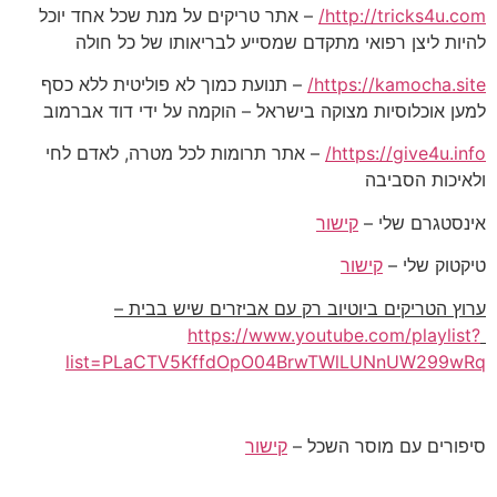
http://tricks4u.com/
– אתר טריקים על מנת שכל אחד יוכל
להיות ליצן רפואי מתקדם שמסייע לבריאותו של כל חולה
https://kamocha.site/
– תנועת כמוך לא פוליטית ללא כסף
למען אוכלוסיות מצוקה בישראל – הוקמה על ידי דוד אברמוב
https://give4u.info/
– אתר תרומות לכל מטרה, לאדם לחי
ולאיכות הסביבה
אינסטגרם שלי –
קישור
טיקטוק שלי –
קישור
ערוץ הטריקים ביוטיוב רק עם אביזרים שיש בבית –
https://www.youtube.com/playlist?
list=PLaCTV5KffdOpO04BrwTWlLUNnUW299wRq
סיפורים עם מוסר השכל –
קישור