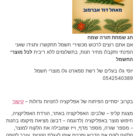
חג שמחת תורה שמח
‎אם אתם רוצים לרכוש מכשירי חשמל תתקשרו ותגידו שאני
הפינתי ותקבלו מחיר חנות, בתשלומים ללא ריבית
לכל מוצרי
החשמל
יוסי גלו בעלים של רשת סמארט גלו מוצרי חשמל
‎0542540389‎
בקרוב יסתיים הפיתוח של אפליקציה לחנויות גדולות –
קישור
מצגת קליפ – שלבים: האפליקציה באתר, הורדת האפליקציה,
חיפוש מוצר באפליקציה (לדוגמה – דבש) מציאת מיקומו בחנות
– מספר שורה, מספר מדף, וייז שמובילה את הלקוח למוצר,
הלקוח לוקח את הדבש ומכניס אותו לעגלת הקניות, עובר לקופה