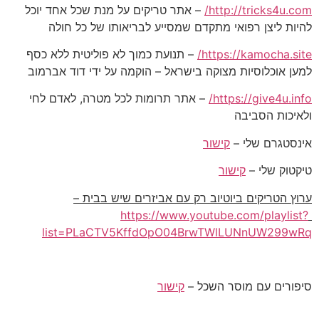
http://tricks4u.com/
– אתר טריקים על מנת שכל אחד יוכל
להיות ליצן רפואי מתקדם שמסייע לבריאותו של כל חולה
https://kamocha.site/
– תנועת כמוך לא פוליטית ללא כסף
למען אוכלוסיות מצוקה בישראל – הוקמה על ידי דוד אברמוב
https://give4u.info/
– אתר תרומות לכל מטרה, לאדם לחי
ולאיכות הסביבה
אינסטגרם שלי –
קישור
טיקטוק שלי –
קישור
ערוץ הטריקים ביוטיוב רק עם אביזרים שיש בבית –
https://www.youtube.com/playlist?
list=PLaCTV5KffdOpO04BrwTWlLUNnUW299wRq
סיפורים עם מוסר השכל –
קישור