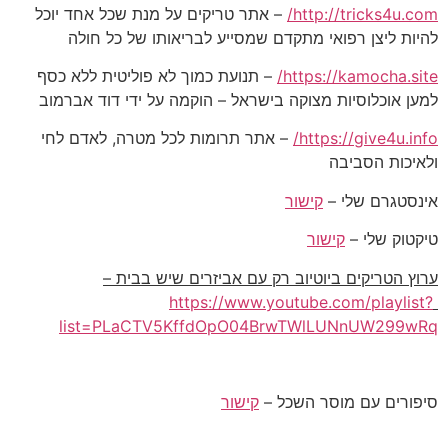
http://tricks4u.com/
– אתר טריקים על מנת שכל אחד יוכל
להיות ליצן רפואי מתקדם שמסייע לבריאותו של כל חולה
https://kamocha.site/
– תנועת כמוך לא פוליטית ללא כסף
למען אוכלוסיות מצוקה בישראל – הוקמה על ידי דוד אברמוב
https://give4u.info/
– אתר תרומות לכל מטרה, לאדם לחי
ולאיכות הסביבה
אינסטגרם שלי –
קישור
טיקטוק שלי –
קישור
ערוץ הטריקים ביוטיוב רק עם אביזרים שיש בבית –
https://www.youtube.com/playlist?
list=PLaCTV5KffdOpO04BrwTWlLUNnUW299wRq
סיפורים עם מוסר השכל –
קישור