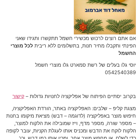
‎אם אתם רוצים לרכוש מכשירי חשמל תתקשרו ותגידו שאני
הפינתי ותקבלו מחיר חנות, בתשלומים ללא ריבית
לכל מוצרי
החשמל
יוסי גלו בעלים של רשת סמארט גלו מוצרי חשמל
‎0542540389‎
בקרוב יסתיים הפיתוח של אפליקציה לחנויות גדולות –
קישור
מצגת קליפ – שלבים: האפליקציה באתר, הורדת האפליקציה,
חיפוש מוצר באפליקציה (לדוגמה – דבש) מציאת מיקומו בחנות
– מספר שורה, מספר מדף, וייז שמובילה את הלקוח למוצר,
הלקוח לוקח את הדבש ומכניס אותו לעגלת הקניות, עובר לקופה
כדי לשלם, או מחפש מוצר אחר, ומכין אותו כמו דבש, וכו'…