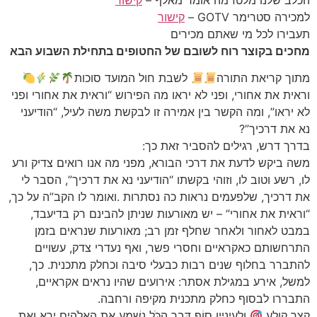
למכירה סטרימר GOTV –
קישור
תעבירו לכל מי שאתם מכירים
מחכים בקוצר רוח לשובם של החטופים בתחילת השבוע הבא
מתוך קריאת התורה
לשבת חול המועד סוכות
וראית את אחורי, ופני לא יראו מה הפירוש “וראית את אחורי ופני
לא יראו”, ומה הקשר בין אמירה זו לבקשת משה לעיל, “הודיעני
נא את דרכיך”?
בדרך דרש, רגילים להסביר זאת כך:
משה ביקש לדעת את דרכי הבורא, מפני מה אנו רואים צדיק ורע
לו, רשע וטוב לו, וזוהי בקשתו “הודיעני נא את דרכיך”, הסבר לי
את דרכיך, שלפעמים נראות כה נסתרות .ואומר לו הקב”ה על כך,
“וראית את אחורי” – יש מאורעות שניתן להבינם רק בדיעבד,
במבט לאחור ולאחר שחלף זמן רב; מאורעות שנראים בזמן
התרחשותם כאקראיים וחסרי פשר, ואף נעדרי צדק, עשויים
להתברר בחלוף שנים רבות כבעלי סיבה וכחלק מתכנית. כך,
למשל, אירע במגילת אסתר: אירועים שהיו נראים אקראיים,
התבררו לבסוף כחלק מתכנית מקיפה ורחבה.
קצר קולע
ולעיניין סוֹף דָּבָר הַכֹּל נִשְׁמָע אֶת הָאֱלֹהִים יְרָא וְאֶת