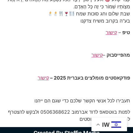
מִצְו‍ֹתָיו שְׁמוֹר כִּי זֶה כָּל הָאָדָם.
שבת שלום וחג סוכות שמח
בע"ה בקרוב משיח צדקנו
טיפ
–
קישור
מהפייסבוק
–
קישור
פודקאסטים מומלצים בעברית 2025 –
קישור
תעבירו לכל אנשי הקשר שלכם כדי שגם הם ייהנו
לפנות בווטסאפ לדוד אברמוב 0506368622 ולבקש להצטרף
לרשימת תפוצת הפוסטים
IW
Created By Staffic Media