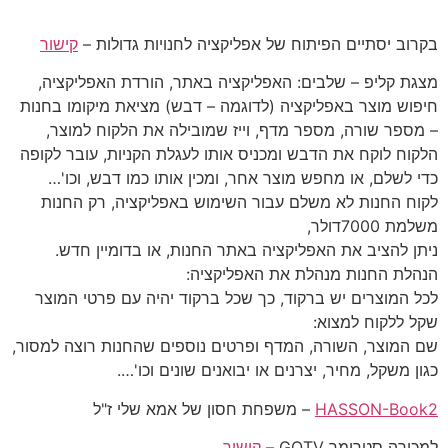
בקרוב יסתיים הפיתוח של אפליקציה לחנויות גדולות –
קישור
מצגת קליפ – שלבים: האפליקציה באתר, הורדת האפליקציה,
חיפוש מוצר באפליקציה (לדוגמה – דבש) מציאת מיקומו בחנות
– מספר שורה, מספר מדף, וייז שמובילה את הלקוח למוצר,
הלקוח לוקח את הדבש ומכניס אותו לעגלת הקניות, עובר לקופה
כדי לשלם, או מחפש מוצר אחר, ומכין אותו כמו דבש, וכו'…
לקוח החנות לא משלם עבור השימוש באפליקציה, רק החנות
משלמת 7000דולר,
ניתן להציב את האפליקציה באתר החנות, או בדומיין חדש.
הנהלת החנות מנהלת את האפליקציה:
לכל המוצרים יש ברקוד, כך שכל ברקוד יהיה עם פרטי המוצר
שקל ללקוח למצוא:
שם המוצר, השורה, המדף ופרטים נוספים שהחנות רוצה למסור,
כגון משקל, מחיר, יצרנים או יבואנים שונים וכו'….
HASSON-Book2
– משפחת חסון של אמא שלי ז"ל
למכירה סטרימר GOTV –
קישור