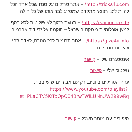
http://tricks4u.com/
– אתר טריקים על מנת שכל אחד יוכל
להיות ליצן רפואי מתקדם שמסייע לבריאותו של כל חולה
https://kamocha.site/
– תנועת כמוך לא פוליטית ללא כסף
למען אוכלוסיות מצוקה בישראל – הוקמה על ידי דוד אברמוב
https://give4u.info/
– אתר תרומות לכל מטרה, לאדם לחי
ולאיכות הסביבה
אינסטגרם שלי –
קישור
טיקטוק שלי –
קישור
ערוץ הטריקים ביוטיוב רק עם אביזרים שיש בבית –
https://www.youtube.com/playlist?
list=PLaCTV5KffdOpO04BrwTWlLUNnUW299wRq
סיפורים עם מוסר השכל –
קישור