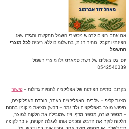
‎אם אתם רוצים לרכוש מכשירי חשמל תתקשרו ותגידו שאני
הפינתי ותקבלו מחיר חנות, בתשלומים ללא ריבית
לכל מוצרי
החשמל
יוסי גלו בעלים של רשת סמארט גלו מוצרי חשמל
‎0542540389‎
בקרוב יסתיים הפיתוח של אפליקציה לחנויות גדולות –
קישור
מצגת קליפ – שלבים: האפליקציה באתר, הורדת האפליקציה,
חיפוש מוצר באפליקציה (לדוגמה – דבש) מציאת מיקומו בחנות
– מספר שורה, מספר מדף, וייז שמובילה את הלקוח למוצר,
הלקוח לוקח את הדבש ומכניס אותו לעגלת הקניות, עובר לקופה
כדי לשלם, או מחפש מוצר אחר, ומכין אותו כמו דבש, וכו'…