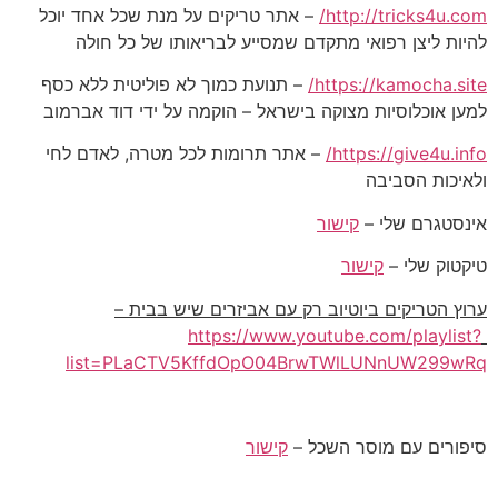
http://tricks4u.com/
– אתר טריקים על מנת שכל אחד יוכל
להיות ליצן רפואי מתקדם שמסייע לבריאותו של כל חולה
https://kamocha.site/
– תנועת כמוך לא פוליטית ללא כסף
למען אוכלוסיות מצוקה בישראל – הוקמה על ידי דוד אברמוב
https://give4u.info/
– אתר תרומות לכל מטרה, לאדם לחי
ולאיכות הסביבה
אינסטגרם שלי –
קישור
טיקטוק שלי –
קישור
ערוץ הטריקים ביוטיוב רק עם אביזרים שיש בבית –
https://www.youtube.com/playlist?
list=PLaCTV5KffdOpO04BrwTWlLUNnUW299wRq
סיפורים עם מוסר השכל –
קישור