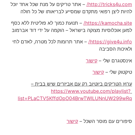
http://tricks4u.com/
– אתר טריקים על מנת שכל אחד יוכל
להיות ליצן רפואי מתקדם שמסייע לבריאותו של כל חולה
https://kamocha.site/
– תנועת כמוך לא פוליטית ללא כסף
למען אוכלוסיות מצוקה בישראל – הוקמה על ידי דוד אברמוב
https://give4u.info/
– אתר תרומות לכל מטרה, לאדם לחי
ולאיכות הסביבה
אינסטגרם שלי –
קישור
טיקטוק שלי –
קישור
ערוץ הטריקים ביוטיוב רק עם אביזרים שיש בבית –
https://www.youtube.com/playlist?
list=PLaCTV5KffdOpO04BrwTWlLUNnUW299wRq
סיפורים עם מוסר השכל –
קישור