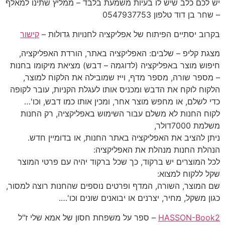
יש לכם כלב שיש לו בעיות משמעת בלבד – ממליץ שתינו למאלף
– שחר בן דוד טלפון 0547937753
בקרוב יסתיים הפיתוח של אפליקציה לחנויות גדולות –
קישור
מצגת קליפ – שלבים: האפליקציה באתר, הורדת האפליקציה,
חיפוש מוצר באפליקציה (לדוגמה – דבש) מציאת מיקומו בחנות
– מספר שורה, מספר מדף, וייז שמובילה את הלקוח למוצר,
הלקוח לוקח את הדבש ומכניס אותו לעגלת הקניות, עובר לקופה
כדי לשלם, או מחפש מוצר אחר, ומכין אותו כמו דבש, וכו'…
לקוח החנות לא משלם עבור השימוש באפליקציה, רק החנות
משלמת 7000דולר,
ניתן להציב את האפליקציה באתר החנות, או בדומיין חדש.
הנהלת החנות מנהלת את האפליקציה:
לכל המוצרים יש ברקוד, כך שכל ברקוד יהיה עם פרטי המוצר
שקל ללקוח למצוא:
שם המוצר, השורה, המדף ופרטים נוספים שהחנות רוצה למסור,
כגון משקל, מחיר, יצרנים או יבואנים שונים וכו'….
HASSON-Book2
– ספר על משפחת חסון של אמא שלי ז"ל