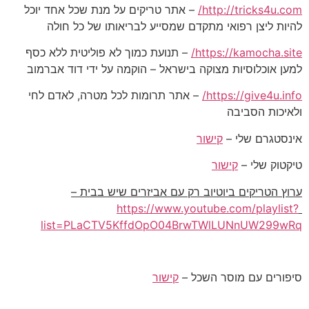
http://tricks4u.com/
– אתר טריקים על מנת שכל אחד יוכל
להיות ליצן רפואי מתקדם שמסייע לבריאותו של כל חולה
https://kamocha.site/
– תנועת כמוך לא פוליטית ללא כסף
למען אוכלוסיות מצוקה בישראל – הוקמה על ידי דוד אברמוב
https://give4u.info/
– אתר תרומות לכל מטרה, לאדם לחי
ולאיכות הסביבה
אינסטגרם שלי –
קישור
טיקטוק שלי –
קישור
ערוץ הטריקים ביוטיוב רק עם אביזרים שיש בבית –
https://www.youtube.com/playlist?
list=PLaCTV5KffdOpO04BrwTWlLUNnUW299wRq
סיפורים עם מוסר השכל –
קישור