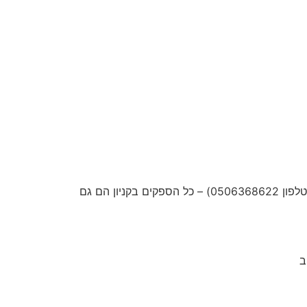
– קניון ווירטואלי למכירת מוצרים ושירותים בהנחה – למכירה 1800 ש"ח (לפנות לדוד אברמוב – טלפון 0506368622) – כל הספקים בקניון הם גם
ב