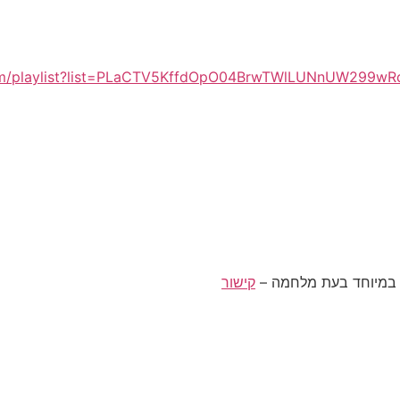
om/playlist?list=PLaCTV5KffdOpO04BrwTWlLUNnUW299wR
קישור