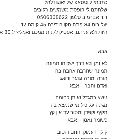
כתבתי לווטסאפ של יאנגודלהי:
שלחתם לי קופסת משמשים רקובים
דוד אברמוב טלפון 0506368622
יעל רום 4א פתח תקווה דירה 45 קומה 12
היות ולא עניתם, אפסיק לקנות ממכם ואמליץ ל 80 אלף גולשים של הבלוג שלי לא לקנות ממכם
אבא
לא זמן ולא דרך ישכיחו תמונה
תמונה שהרבה אהבה בה
הורה ומורה וגוער ודואג
ואדם וחבר – אבא
נישא כמגדל ואיתן כחומה
מגינה על כול מי שנמצא בה
תקיף וקפדן ומסור עד אין קץ
כשומר נאמן – אבא
קולך העמוק והחם והטוב