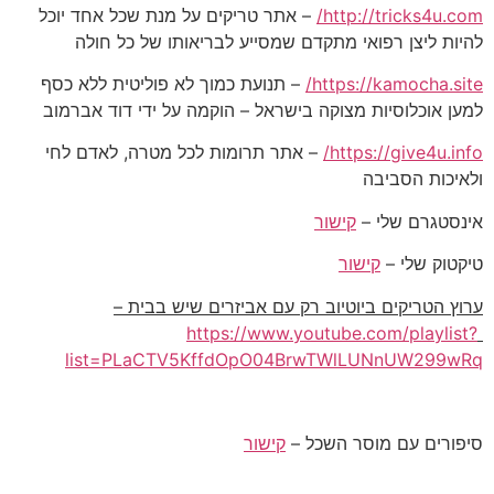
http://tricks4u.com/
– אתר טריקים על מנת שכל אחד יוכל
להיות ליצן רפואי מתקדם שמסייע לבריאותו של כל חולה
https://kamocha.site/
– תנועת כמוך לא פוליטית ללא כסף
למען אוכלוסיות מצוקה בישראל – הוקמה על ידי דוד אברמוב
https://give4u.info/
– אתר תרומות לכל מטרה, לאדם לחי
ולאיכות הסביבה
אינסטגרם שלי –
קישור
טיקטוק שלי –
קישור
ערוץ הטריקים ביוטיוב רק עם אביזרים שיש בבית –
https://www.youtube.com/playlist?
list=PLaCTV5KffdOpO04BrwTWlLUNnUW299wRq
סיפורים עם מוסר השכל –
קישור