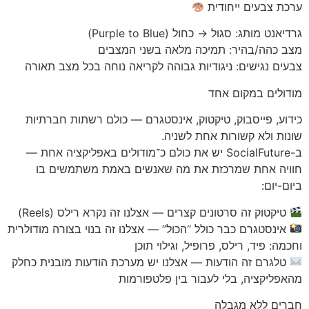
ערכת צבעים ייחודית
גרדיאנט מותג: סגול → כחול (Purple to Blue)
מצב כהה/בהיר: תמיכה מלאה בשני המצבים
צבעים נגישים: ניגודיות גבוהה לקריאה נוחה בכל מצב תאורה
מודולים במקום אחד
כידוע, פייסבוק, טיקטוק, אינסטגרם — כולם רשתות חברתיות
שונות ולא קשורות אחת לשניה.
ב-SocialFuture יש את כולם כ־מודולים באפליקציה אחת —
חוויה אחת שמרכזת את מה שאנשים באמת משתמשים בו
ביום-יום:
טיקטוק זה סרטונים קצרים — אצלנו זה נקרא רילס (Reels)
אינסטגרם כבר כולל “הכול” — אצלנו זה בנוי בצורה מודולרית
וחכמה: פיד, רילס, פרופיל, וגילוי תוכן
טלגרם זה הודעות — אצלנו יש מערכת הודעות מובנית כחלק
מהאפליקציה, בלי לעבור בין פלטפורמות
חברים ללא מגבלה