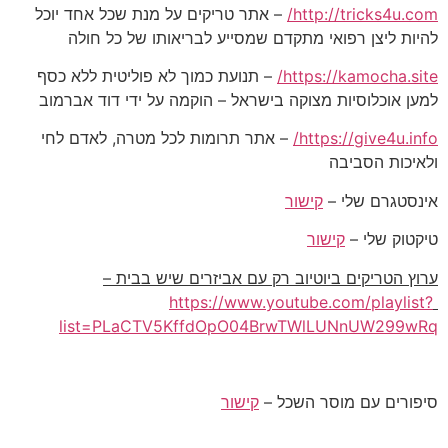
http://tricks4u.com/
– אתר טריקים על מנת שכל אחד יוכל
להיות ליצן רפואי מתקדם שמסייע לבריאותו של כל חולה
https://kamocha.site/
– תנועת כמוך לא פוליטית ללא כסף
למען אוכלוסיות מצוקה בישראל – הוקמה על ידי דוד אברמוב
https://give4u.info/
– אתר תרומות לכל מטרה, לאדם לחי
ולאיכות הסביבה
אינסטגרם שלי –
קישור
טיקטוק שלי –
קישור
ערוץ הטריקים ביוטיוב רק עם אביזרים שיש בבית –
https://www.youtube.com/playlist?
list=PLaCTV5KffdOpO04BrwTWlLUNnUW299wRq
סיפורים עם מוסר השכל –
קישור