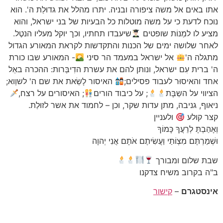
אתו באים אל משה ציפורה ובניה. יתרו מהלל את גדוּלַת ה'. הוא
נוכח לדעת כי על משה מוטלות כל הבעיות של בני ישראל, והוא
מציע לו למַנוֹת שופטים
שיעבדו תחתיו, וכך יוקל מעליו הנטֶל.
לאחר שלושה ימים של הכנות והתקדשות לקראת המאורע הגדול
מתגלה ה'
אל ישראל במעמד הר סיני
- המאורע שבו כורת
ה' ברית עִם ישראל, ונותן להם את עשרת הדִיבְּרות: ההכרה באֵל
אחד והאיסוּר לעבוד פסילים;
האיסור לָשֵׂאת את שם ה' לשוְוא;
הציווי על השַבָּת
; על כיבוד הורים
; האיסורים על רצח,
ניאוף, גניבה, מתן עדות שקר, וכן – לחמוד את אשר לזוּלַת.
קצר קולע
ולעניין
וְאָהַבְתָּ לְרֵעֲךָ כָּמוֹךָ
וּשְׁמַרְתֶּם מִצְו‍ֹתַי וַעֲשִׂיתֶם אֹתָם אֲנִי יְהוָה
שבת שלום ומבורך
ב"ה בקרוב משיח צדקנו
אינסטגרם
–
קישור