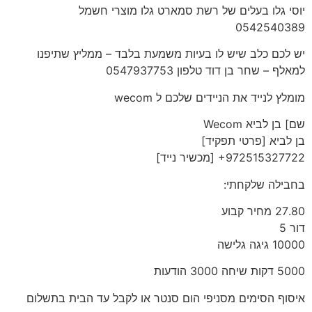
יוסי גלו בעלים של רשת סמארט גלו מוצרי חשמל
‎0542540389‎
יש לכם כלב שיש לו בעיות משמעת בלבד – ממליץ שתיפנו
למאלף – שחר בן דוד טלפון 0547937753
מומלץ לנייד את הניידים שלכם ל wecom
שם] בן לביא Wecom
‎+972515327722‎ [מכשיר נייד]
בחבילה שלקחתי:
27.80 מחיר קבוע
דור 5
10000 גיגה גלישה
5000 דקות שיחה 3000 הודעות
איסוף הסימים מסניפי הום סנטר או לקבל עד הבית בתשלום