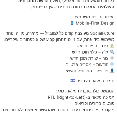
בקרוב (אמצע פברואר 2026) ,תעלה
הרשת החברתית
העולמית
הכוללת בתוכה רכיבים שאין בפייסבוק
עיצוב וחוויית משתמש
Mobile-First Design
SocialFuture מעוצבת קודם כל למובייל — מהירה, נקייה ונוחה
לשימוש ביד אחת, עם ניווט תחתון קבוע של 5 כפתורים עיקריים:
בית – הפיד הראשי
גלה – גילוי תוכן חדש
צור – יצירת תוכן חדש
הודעות – מסרים פרטיים
פרופיל – הפרופיל האישי
תמיכה מלאה בעברית
הממשק כולו בעברית מלאה, כולל:
תמיכה מלאה ב-RTL (Right-to-Left)
פונטים ברורים וקריאים
מיקרו-קופי ידידותי ובעברית טובה שמרגישה אנושית ולא רובוטית