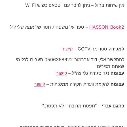
אין שיחות בחול – ניתן לדבר עם ווטסאפ כשיש WI FI
HASSON-Book2
– ספר על משפחת חסון של אמא שלי ז"ל
למכירה
סטרימר GOTV –
קישור
להתקשר אלי, דוד אברמוב 0506368622 תעבירו לכל מי
שאתם מכירים
עצומה
נגד סגירת גלי צה"ל –
קישור
עצומה
להקמת וועדת חקירה ממלכתית –
קישור
פתגם עברי
– "תפסת מרובה – לא תפסת."