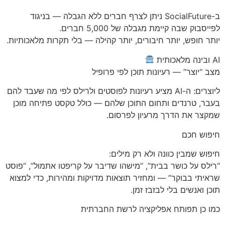
ב-SocialFuture ניתן לצרף חברים ללא הגבלה — בניגוד
לפייסבוק שבה קיימת מגבלה של 5,000 חברים.
יותר חופש, יותר חיבורים, יותר קהילה — בלי תקרות מלאכותיות.
AI ובינה מלאכותית
מצב “יוצר” — רעיונות תוכן לפי פרופיל
ליוצרים: ה-AI מציע רעיונות לפוסטים ולרילס לפי מה שעבד להם
בעבר, טרנדים ותחום התוכן שלהם — כולל טקסט פתיחה מוכן
שמקצר את הדרך מרעיון לפרסום.
חיפוש חכם
חיפוש שמבין כוונה ולא רק מילים:
“רילס על כושר בבית”, “מישהו שדיבר על קריפטו אתמול”, “פוסט
שראיתי בבוקר” — ומחזיר תוצאות מדויקות ומהירות, כדי למצוא
תוכן ואנשים בלי לבזבז זמן.
כמו כן תפותח אפליקציה לרשת החברתית