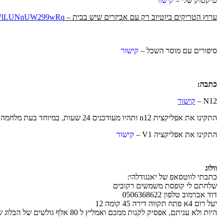
טיקטוק שלי –
קישור
ערוץ הטריקים ביוטיוב רק עם אביזרים שיש בבית –
rwTWlLUNnUW299wRq
סיפורים עם מוסר השכל –
קישור
כתבה:
N12 –
קישור
התקינו את אפליקצית n12 ותהיו מעודכנים 24 שעות, במיוחד בעת מלחמה –
התקינו את אפליקציה V1 –
קישור
וולוג
כתבתי לווטסאפ של יאנגודלהי:
שלחתם לי קופסת משמשים רקובים
דוד אברמוב טלפון 0506368622
יעל רום 4א פתח תקווה דירה 45 קומה 12
היות ולא עניתם, אפסיק לקנות ממכם ואמליץ ל 80 אלף גולשים של הבלוג שלי לא לקנות ממכם