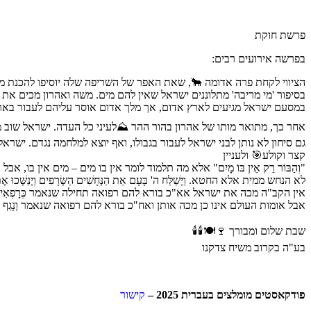
פרשת חוקת
בפרשה אירועים רבים:
הציווי לקחת פרה אדומה 🐂, שאת האפר של השריפה שלה יוסיפו להכנת מי
בסיפור 'מי מריבה' מתלוננים ישראל שאין להם מים. משה ואהרון מכים את ה
במסעם ישראל מגיעים לארץ אדום, אך מלך אדום אוסר עליהם לעבור בארצ
אחר כך, מתואר מותו של אהרון בהור ההר ⛰️לעיני כל העדה. ישראל שוב
גם סיחון לא נותן לבני ישראל לעבור בגבולו, ואף יוצא למלחמה נגדם. ישראל
קצר וקולע🎯 ולעניין
"וְהַבּוֹר רֵק אֵין בּוֹ מָיִם" אלא מה תלמוד לומר אין בו מים – מים אין בו, א
לא הנחש ממית אלא החטא. וַיְשַׁלַּח ה' בָּעָם אֵת הַנְּחָשִׁים הַשְּׂרָפִים וַיְנַשְּׁכוּ אֶ
אין הקב"ה מכה את ישראל אא"כ בורא להם רפואה תחילה שנאמר כְּרָפְאִי לְיִשְׂרָאֵל
אבל אומות העולם אינו כן מכה אותן ואח"כ בורא להם רפואה שנאמר וְנָגַף יהוה 
שבת שלום ומבורך 🍷🍽🕯🕯
בע"ה בקרוב משיח צדקנו
פודקאסטים מומלצים בעברית 2025 –
קישור