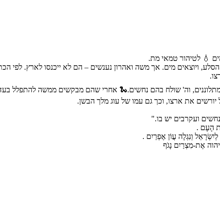
ם 💧 לטיהור טמאי מת.
סלע, ויוצאים מים. אך משה ואהרון נענשים – הם לא ייכנסו לארץ. לפי הכת
ו.
 מתלוננים, וה' שולח בהם נחשים.🐍 אחרי שהם מבקשים ממשה להתפלל בעד
 יורשים את ארצו, וכך גם עמו של עוג מלך הבשן.
בל נחשים ועקרבים יש בו."
ת הָעָם .
 וְנִגְלָה עֲוֹן אֶפְרַיִם .
אֶת-מִצְרַיִם נָגֹף