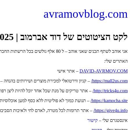
avramovblog.com
לקט הציטוטים של דוד אברמוב | 04.07.2025
אני אוהב לשתף תכנים שאני אוהב – ל 80 אלף גולשים בכל הרשתות החברתיות
האתרים שלי:
DAVID-AVRMOV.COM
– אתר אישי
https://mall2us.com/
– קניון ווירטואלי למכירת מוצרים ושירותים בהנחה – למכירה 1800 ש"ח (לפנות לדוד אברמוב – טלפון 0506368622) – כל הספקים בקניו
http://tricks4u.com/
– אתר טריקים על מנת שכל אחד יוכל להיות ליצן רפו
https://kamocha.site/
– תנועת כמוך לא פוליטית ללא כסף למען אוכלוסיות
https://give4u.info/
– אתר תרומות לכל מטרה, לאדם לחי ולאיכות הסביבה
אינסטגרם שלי –
קישור