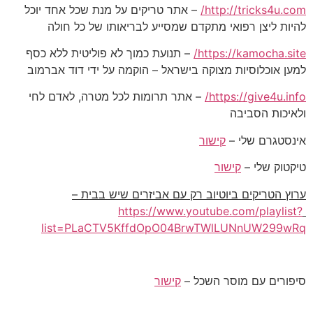
http://tricks4u.com/
– אתר טריקים על מנת שכל אחד יוכל
להיות ליצן רפואי מתקדם שמסייע לבריאותו של כל חולה
https://kamocha.site/
– תנועת כמוך לא פוליטית ללא כסף
למען אוכלוסיות מצוקה בישראל – הוקמה על ידי דוד אברמוב
https://give4u.info/
– אתר תרומות לכל מטרה, לאדם לחי
ולאיכות הסביבה
אינסטגרם שלי –
קישור
טיקטוק שלי –
קישור
ערוץ הטריקים ביוטיוב רק עם אביזרים שיש בבית –
https://www.youtube.com/playlist?
list=PLaCTV5KffdOpO04BrwTWlLUNnUW299wRq
סיפורים עם מוסר השכל –
קישור