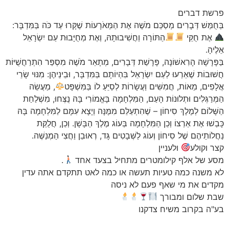
פרשת דברים
בְּחֻמַּשׁ דְּבָרִים מְסַכֵּם מֹשֶׁה אֶת הַמְּאֹרָעוֹת שֶׁקָּרוּ עַד כֹּה בַּמִּדְבָּר:
אֶת חֻקֵּי
הַתּוֹרָה וַחֲשִׁיבוּתָהּ, וְאֶת מְחֻיָּבוּת עַם יִשְׂרָאֵל
אֵלֶיהָ.
בַּפָּרָשָׁה הָרִאשׁוֹנָה, פָּרָשַׁת דְּבָרִים, מְתָאֵר מֹשֶׁה מִסְפַּר הִתְרַחֲשֻׁיּוֹת
חֲשׁוּבוֹת שֶׁאֵרְעוּ לְעַם יִשְׂרָאֵל בִּהְיוֹתָם בַּמִּדְבָּר, וּבֵינֵיהֶן: מִנּוּי שָׂרֵי
אֲלָפִים, מֵאוֹת, חֲמִשִּׁים וַעֲשָׂרוֹת לְסַיֵּעַ לוֹ בַּמִּשְׁפָּט
, מַעֲשֵׂה
הַמְּרַגְּלִים וּתְלוּנוֹת הָעַם, הַמִּלְחָמָה בָּאֱמוֹרִי בָּהּ נֻצְּחוּ, מִשְׁלַחַת
הַשָּׁלוֹם לְמֶלֶךְ סִיחוֹן – שֶׁהִתְעַלֵּם מִמֶּנָּה וְיָצָא עִמָּם לַמִּלְחָמָה בָּהּ
כָּבְשׁוּ אֶת אַרְצוֹ וְכֵן הַמִּלְחָמָה בְּעוֹג מֶלֶךְ הַבָּשָׁן. וְכֵן, חֲלֻקַּת
נַחֲלוֹתֵיהֶם שֶׁל סִיחוֹן וְעוֹג לַשְּׁבָטִים גָּד, רְאוּבֵן וַחֲצִי הַמְנַשֶּׁה.
קצר וקולע
ולעניין
מסע של אלף קילומטרים מתחיל בצעד אחד
.
לא משנה כמה טעיות תעשה או כמה לאט תתקדם אתה עדין
מקדים את מי שאף פעם לא ניסה
שבת שלום ומבורך
בע"ה בקרוב משיח צדקנו